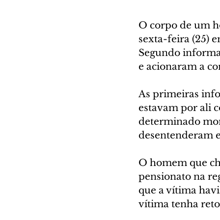
O corpo de um ho
sexta-feira (25)
Segundo informaç
e acionaram a co
As primeiras inf
estavam por ali 
determinado mome
desentenderam e
O homem que chu
pensionato na reg
que a vítima havi
vítima tenha ret