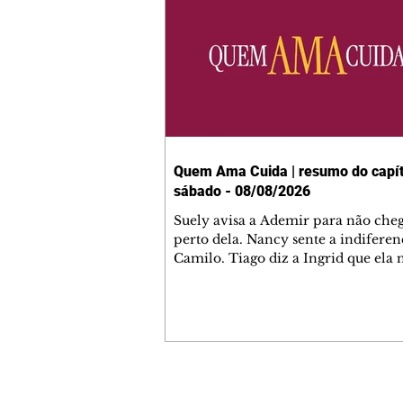
Quem Ama Cuida | resumo do capít
sábado - 08/08/2026
Suely avisa a Ademir para não che
perto dela. Nancy sente a indiferen
Camilo. Tiago diz a Ingrid que ela
competência para presidir a joalher
André conta a Pedro que a associaç
advogados expulsou Ademir. Laure
contrata Adriana para servir no
restaurante. Adriana vê Pedro e Br
restaurante. Bruna provoca Adrian
pede ajuda a André para marcar u
Contato comercial