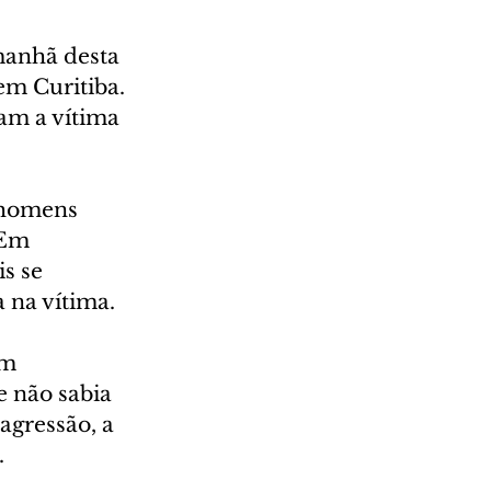
manhã desta 
em Curitiba. 
am a vítima 
 homens 
 Em 
s se 
 na vítima.
m 
 não sabia 
agressão, a 
.