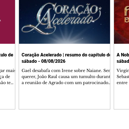
ulo de
Coração Acelerado | resumo do capítulo de
A Nob
sábado - 08/08/2026
sábad
gar mais
Gael desabafa com Irene sobre Naiane. Sem
Virgí
ça de
querer, João Raul causa um tumulto durante
Sebas
 não tem
a reunião de Agrado com um patrocinador.
entre
ia.
Zilá orienta Osmar a seguir Cinara, que
que B
ão de
percebe a movimentação e alerta Ronei.
nega 
ntino
Palhares confronta Cinara sobre a
Tonho
aproximação com Ronei. Eduarda pensa
a fam
una no
em pedir a Valéria para ficar com Sol. Gael
com O
a. Dora
decide terminar com Naiane. João Raul
e é d
m
inventa para Agrado que não está
comen
Editorias
Editais Certificados