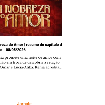
reza do Amor | resumo do capítulo de
o - 08/08/2026
nia promete uma noite de amor com
tião em troca de descobrir a relação
 Omar e Lúcia/Alika. Kênia acredita
inta esteja mesmo ao lado de Jendal, e
o convite para jantar com os dois.
 desabafa com Casemiro e conta que
ília de Lúcia/Alika tem uma dívida
mar. Ana Maria vai à casa de Manoel
estratada por Fortunato. José e Omar
tam sobre a possível jazida de
Siga
Jornale