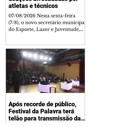
atletas e técnicos
07/08/2026 Nesta sexta-feira
(7/8), o novo secretário municipal
do Esporte, Lazer e Juventude,
José Antônio de Melo Filho, fez a
entrega de 5.873 fraldas
geriátricas arrecadadas durante a
Campanha de Atenção à Pessoa
Idosa à Fundação de Ação Social
(FAS). A doação é uma
contrapartida social de atletas,
paratletas, técnicos e instituições
contemplados pela Lei Municipal
de Incentivo ao Esporte. As
Após recorde de público,
fraldas serão destinadas às
Festival da Palavra terá
unidades da FAS que atendem
pessoas idosas e também
telão para transmissão das
mesas literárias