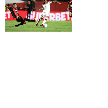
Leonardo. Na imagem, aparecem
os apelidos dos integrantes da
família, entre eles "Papai",
"Mamãe",
Athletico é atropelado pelo
Vitória e está fora da Copa
do Brasil
06/08/2026 Furacão não segurou
a vantagem, foi goleado por 4x0
Divulgação O Athletico encerrou
sua campanha na Copa do Brasil
nesta quinta-feira (6), em uma
noite infeliz em Salvador (BA). O
time paranaense foi superado por
4×0 pelo Vitória, no Barradão, e
viu derreter a vantagem de dois