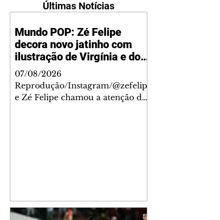
Últimas Notícias
Mundo POP: Zé Felipe
decora novo jatinho com
ilustração de Virgínia e dos
filhos
07/08/2026
Reprodução/Instagram/@zefelip
e Zé Felipe chamou a atenção dos
seguidores ao revelar um detalhe
especial de sua nova aeronave. O
cantor compartilhou nesta
quinta-feira, 6, registros do
jatinho recém-adquirido e
mostrou que decidiu personalizar
o espaço com uma ilustração que
reúne Virginia Fonseca e os três
filhos que eles tiveram juntos:
Maria Alice, Maria Flor e José