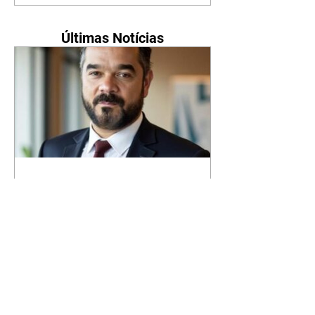
Últimas Notícias
Caiado diz que privatizaria
segmentos do gás, mas não
Petrobras, Banco do Brasil e
Caixa
07/08/2026 O candidato do PSD
à Presidência da República,
Ronaldo Caiado, afirmou que não
privatizaria a Petrobras, o Banco
do Brasil e a Caixa Econômica