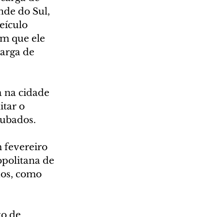
de do Sul, 
eículo 
am que ele 
arga de 
 na cidade 
itar o 
oubados.
 fevereiro 
politana de 
dos, como 
o de 