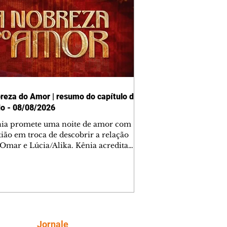
reza do Amor | resumo do capítulo de
o - 08/08/2026
nia promete uma noite de amor com
tião em troca de descobrir a relação
 Omar e Lúcia/Alika. Kênia acredita
inta esteja mesmo ao lado de Jendal, e
o convite para jantar com os dois.
 desabafa com Casemiro e conta que
ília de Lúcia/Alika tem uma dívida
mar. Ana Maria vai à casa de Manoel
estratada por Fortunato. José e Omar
tam sobre a possível jazida de
Siga
Jornale