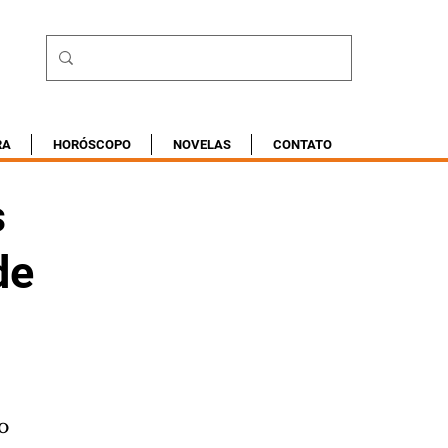
RA
HORÓSCOPO
NOVELAS
CONTATO
s
de
o