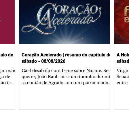
ulo de
Coração Acelerado | resumo do capítulo de
A Nob
sábado - 08/08/2026
sábad
gar mais
Gael desabafa com Irene sobre Naiane. Sem
Virgí
ça de
querer, João Raul causa um tumulto durante
Sebas
 não tem
a reunião de Agrado com um patrocinador.
entre
ia.
Zilá orienta Osmar a seguir Cinara, que
que B
ão de
percebe a movimentação e alerta Ronei.
nega 
ntino
Palhares confronta Cinara sobre a
Tonho
aproximação com Ronei. Eduarda pensa
a fam
una no
em pedir a Valéria para ficar com Sol. Gael
com O
a. Dora
decide terminar com Naiane. João Raul
e é d
m
inventa para Agrado que não está
comen
Editorias
Editais Certificados