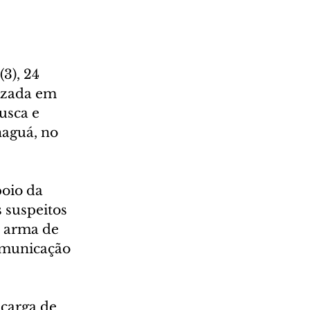
3), 24 
izada em 
usca e 
aguá, no 
oio da 
 suspeitos 
 arma de 
comunicação 
carga de 