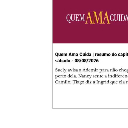
Quem Ama Cuida | resumo do capít
sábado - 08/08/2026
Suely avisa a Ademir para não che
perto dela. Nancy sente a indiferen
Camilo. Tiago diz a Ingrid que ela
competência para presidir a joalher
André conta a Pedro que a associaç
advogados expulsou Ademir. Laure
contrata Adriana para servir no
restaurante. Adriana vê Pedro e Br
restaurante. Bruna provoca Adrian
pede ajuda a André para marcar u
Contato comercial