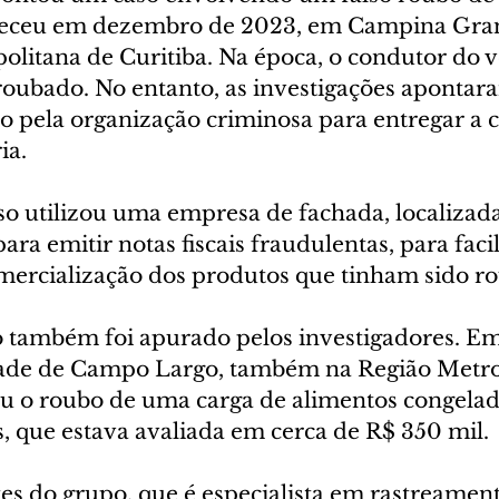
teceu em dezembro de 2023, em Campina Gran
olitana de Curitiba. Na época, o condutor do v
roubado. No entanto, as investigações apontar
do pela organização criminosa para entregar a c
ia.
o utilizou uma empresa de fachada, localizada
ara emitir notas fiscais fraudulentas, para facil
omercialização dos produtos que tinham sido r
também foi apurado pelos investigadores. Em
dade de Campo Largo, também na Região Metro
eu o roubo de uma carga de alimentos congela
os, que estava avaliada em cerca de R$ 350 mil.
es do grupo, que é especialista em rastreament