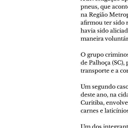
pneus, que acon
na Região Metrop
afirmou ter sido 
havia sido alicia
maneira voluntár
O grupo criminos
de Palhoça (SC), p
transporte e a c
Um segundo caso 
deste ano, na ci
Curitiba, envolv
carnes e laticíni
Um dos integrant