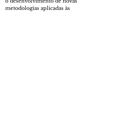
o desenvolvimento de novas 
metodologias aplicadas às 
ciências forenses.
Foto: Ricardo Almeida/SESP
GERAL
Comentários
Escreva um comentário