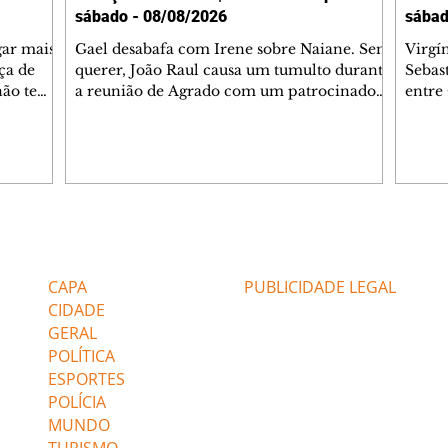
sábado - 08/08/2026
sábad
gar mais
Gael desabafa com Irene sobre Naiane. Sem
Virgí
ça de
querer, João Raul causa um tumulto durante
Sebas
 não tem
a reunião de Agrado com um patrocinador.
entre
ia.
Zilá orienta Osmar a seguir Cinara, que
que B
ão de
percebe a movimentação e alerta Ronei.
nega 
ntino
Palhares confronta Cinara sobre a
Tonho
aproximação com Ronei. Eduarda pensa
a fam
una no
em pedir a Valéria para ficar com Sol. Gael
com O
a. Dora
decide terminar com Naiane. João Raul
e é d
m
inventa para Agrado que não está
comen
Editorias
Editais Certificados
Lyris
conseguindo conviver com seu sucesso, e
tungs
urante de
termina o relacionamento dos dois.
Dióge
CAPA
PUBLICIDADE LEGAL
CIDADE
GERAL
POLÍTICA
ESPORTES
POLÍCIA
MUNDO