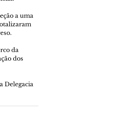
eção a uma 
otalizaram 
reso.
rco da 
ação dos 
a Delegacia 