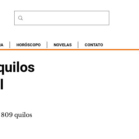
RA
HORÓSCOPO
NOVELAS
CONTATO
quilos
l
 809 quilos 