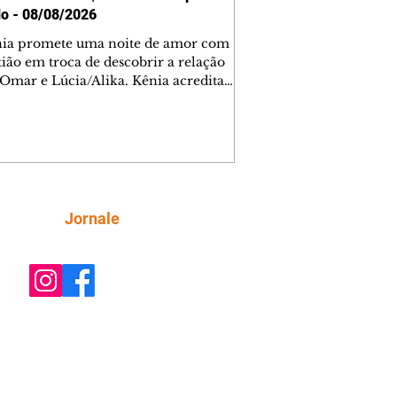
o - 08/08/2026
nia promete uma noite de amor com
tião em troca de descobrir a relação
 Omar e Lúcia/Alika. Kênia acredita
inta esteja mesmo ao lado de Jendal, e
o convite para jantar com os dois.
 desabafa com Casemiro e conta que
ília de Lúcia/Alika tem uma dívida
mar. Ana Maria vai à casa de Manoel
estratada por Fortunato. José e Omar
tam sobre a possível jazida de
Siga
Jornale
tênio na região. Virgínia provoca
nes na frente de Marta. Binta s