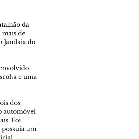
talhão da 
 mais de 
 Jandaia do 
 envolvido 
scolta e uma 
ois dos 
o automóvel 
is. Foi 
 possuía um 
cial.