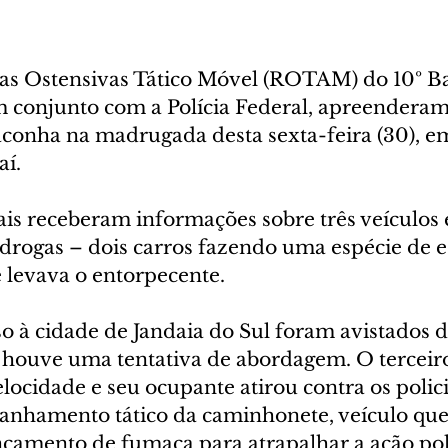
s Ostensivas Tático Móvel (ROTAM) do 10º Ba
em conjunto com a Polícia Federal, apreenderam
conha na madrugada desta sexta-feira (30), em
aí.
ais receberam informações sobre três veículos
 drogas – dois carros fazendo uma espécie de e
levava o entorpecente.
o à cidade de Jandaia do Sul foram avistados d
 houve uma tentativa de abordagem. O terceir
locidade e seu ocupante atirou contra os policia
anhamento tático da caminhonete, veículo que
nçamento de fumaça para atrapalhar a ação poli