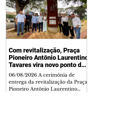
Com revitalização, Praça
Pioneiro Antônio Laurentino
Tavares vira novo ponto de
encontro para famílias e
06/08/2026 A cerimônia de
moradores do Jardim
entrega da revitalização da Praça
Liberdade
Pioneiro Antônio Laurentino
Tavares, localizada no
cruzamento da Avenida dos
Palmares com as ruas Laudelino
Pedro da Silva e Dr. Chrisóstomo
Capinan, no Jardim Liberdade,