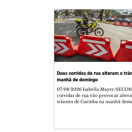
Duas corridas de rua alteram o trân
manhã de domingo
07/08/2026 Isabella Mayer/SECO
corridas de rua vão provocar alter
trânsito de Curitiba na manhã dest
domingo (9/8). As mudanças come
5h30 e afetam principalmente as r
Jardim das Américas e do Água Ver
Agentes de trânsito e monitores far