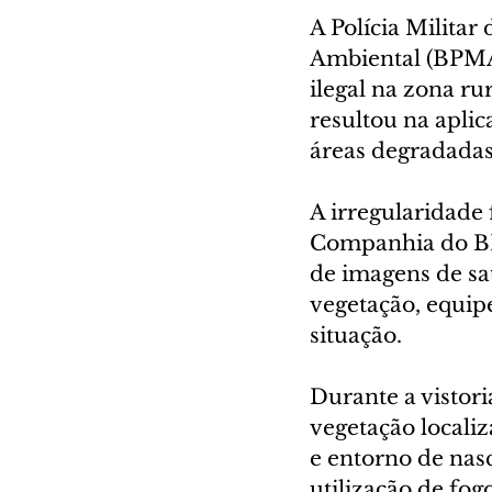
A Polícia Militar
Ambiental (BPMA
ilegal na zona ru
resultou na apli
áreas degradadas
A irregularidade 
Companhia do BP
de imagens de sat
vegetação, equipes
situação.
Durante a vistori
vegetação locali
e entorno de nasc
utilização de fog