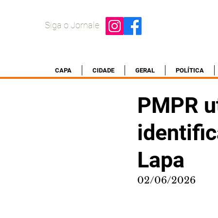
Siga o Jornale
CAPA
CIDADE
GERAL
POLÍTICA
PMPR uti
identifi
Lapa
02/06/2026