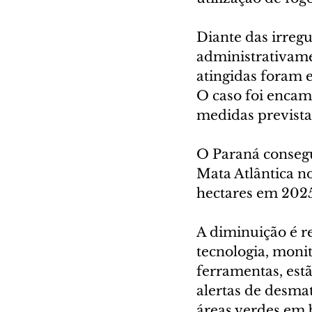
Diante das irregu
administrativame
atingidas foram 
O caso foi encam
medidas previstas
O Paraná consegu
Mata Atlântica no
hectares em 202
A diminuição é r
tecnologia, monit
ferramentas, estã
alertas de desmat
áreas verdes em 