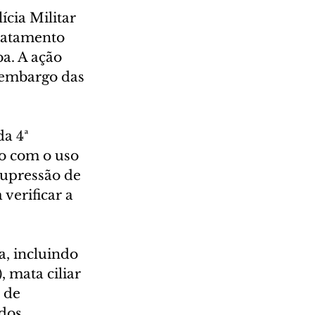
cia Militar 
matamento 
a. A ação 
 embargo das 
a 4ª 
 com o uso 
supressão de 
verificar a 
a, incluindo 
 mata ciliar 
 de 
dos.