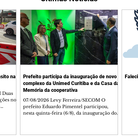
sito na
Prefeito participa da inauguração de novo
Falec
complexo da Unimed Curitiba e da Casa da
Memória da cooperativa
M Duas
ações no
07/08/2026 Levy Ferreira/SECOM O
e
prefeito Eduardo Pimentel participou,
çam às
nesta quinta-feira (6/8), da inauguração do
egiões do
novo Complexo Administrativo da Unimed
de.
Curitiba, no Tarumã. Durante a cerimônia,
ão o
também foi inaugurada a Casa da Memória