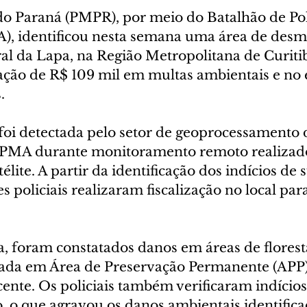
 do Paraná (PMPR), por meio do Batalhão de Polí
), identificou nesta semana uma área de des
ral da Lapa, na Região Metropolitana de Curitib
cação de R$ 109 mil em multas ambientais e no
.
foi detectada pelo setor de geoprocessamento d
MA durante monitoramento remoto realizado
élite. A partir da identificação dos indícios de 
 policiais realizaram fiscalização no local para 
a, foram constatados danos em áreas de florest
zada em Área de Preservação Permanente (APP),
ente. Os policiais também verificaram indícios
o, o que agravou os danos ambientais identifica