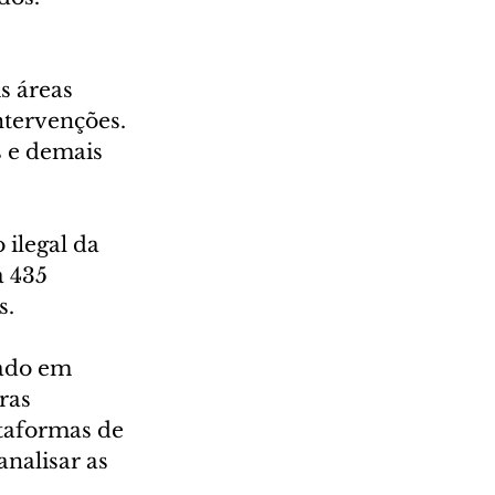
s áreas 
tervenções. 
 e demais 
ilegal da 
 435 
s.
ado em 
ras 
ataformas de 
nalisar as 