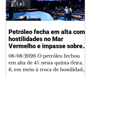
Petróleo fecha em alta com
hostilidades no Mar
Vermelho e impasse sobre
acordo para Ormuz
06/08/2026 O petróleo fechou
em alta de 4% nesta quinta-feira,
6, em meio à troca de hostilidades
entre Iêmen e Arábia Saudita no
Mar Vermelho e relatos de que o
acordo firmado entre Irã e Omã
para reabrir o Estreito de Ormuz
proibiria a navegação de
embarcações dos Estados Unidos
e Israel na via marítima.
Negociado na New York