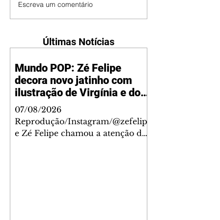
Escreva um comentário
Últimas Notícias
Mundo POP: Zé Felipe
decora novo jatinho com
ilustração de Virgínia e dos
filhos
07/08/2026
Reprodução/Instagram/@zefelip
e Zé Felipe chamou a atenção dos
seguidores ao revelar um detalhe
especial de sua nova aeronave. O
cantor compartilhou nesta
quinta-feira, 6, registros do
jatinho recém-adquirido e
mostrou que decidiu personalizar
o espaço com uma ilustração que