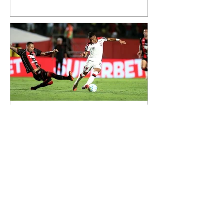
reúne Virginia Fonseca e os três
filhos que eles tiveram juntos:
Maria Alice, Maria Flor e José
Leonardo. Na imagem, aparecem
os apelidos dos integrantes da
família, entre eles "Papai",
"Mamãe",
Athletico é atropelado pelo
Vitória e está fora da Copa
do Brasil
06/08/2026 Furacão não segurou
a vantagem, foi goleado por 4x0
Divulgação O Athletico encerrou
sua campanha na Copa do Brasil
nesta quinta-feira (6), em uma
noite infeliz em Salvador (BA). O