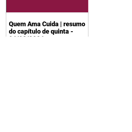
Quem Ama Cuida | resumo
do capítulo de quinta -
06/08/2026
Pedro percebe que Bruna tomou
um remédio para dormir. Joel
demonstra interesse por Adriana.
Fernando elogia Mau Mau. Bia
não gosta quando Brigitte e
Rafael se sentam à mesa com ela
e César, atrapalhando o jantar
romântico do casal. Bruna se
aproveita da preocupação de
Pedro com sua saúde para
manter o marido ao seu lado.
Elenice acusa Rosa por seu