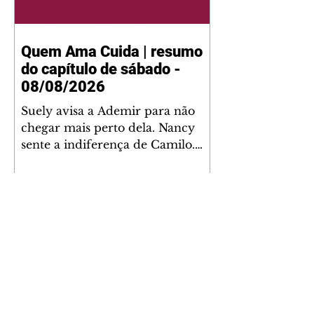
Quem Ama Cuida | resumo
do capítulo de sábado -
08/08/2026
Suely avisa a Ademir para não
chegar mais perto dela. Nancy
sente a indiferença de Camilo.
Tiago diz a Ingrid que ela não
tem competência para presidir a
joalheria. André conta a Pedro
que a associação de advogados
expulsou Ademir. Laurentino
contrata Adriana para servir no
restaurante. Adriana vê Pedro e
Bruna no restaurante. Bruna
provoca Adriana. Dora pede
ajuda a André para marcar um