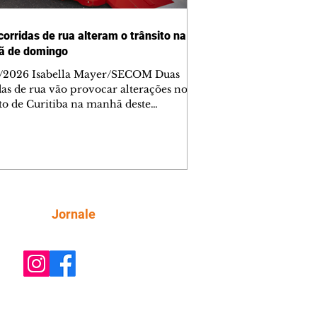
corridas de rua alteram o trânsito na
ã de domingo
/2026 Isabella Mayer/SECOM Duas
das de rua vão provocar alterações no
ito de Curitiba na manhã deste
go (9/8). As mudanças começam às
e afetam principalmente as regiões do
m das Américas e do Água Verde.
es de trânsito e monitores farão o
anhamento das provas. A orientação
a que os motoristas programem os
camentos com antecedência,
Siga
Jornale
tem a sinalização provisória e as
ações dos agentes de trânsito,
ando rotas al