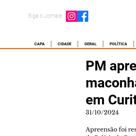
Siga o Jornale
CAPA
CIDADE
GERAL
POLÍTICA
PM apre
maconha
em Curi
31/10/2024
Apreensão foi res