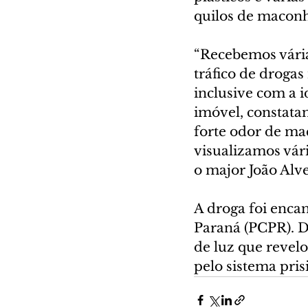
quilos de maconh
“Recebemos vária
tráfico de drogas
inclusive com a i
imóvel, constata
forte odor de ma
visualizamos vári
o major João Al
A droga foi encam
Paraná (PCPR). D
de luz que revelo
pelo sistema pris