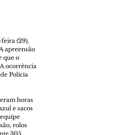
eira (29), 
 A apreensão 
 que o 
A ocorrência 
de Polícia 
izeram horas 
zul e sacos 
 equipe 
ão, rolos 
nte 305 