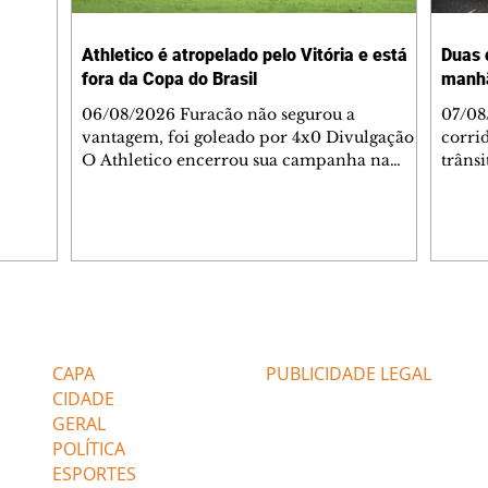
-feira,
rido e
Athletico é atropelado pelo Vitória e está
Duas 
o espaço
fora da Copa do Brasil
manh
inia
veram
06/08/2026 Furacão não segurou a
07/08
sé
vantagem, foi goleado por 4x0 Divulgação
corri
s
O Athletico encerrou sua campanha na
trâns
 entre
Copa do Brasil nesta quinta-feira (6), em
domin
uma noite infeliz em Salvador (BA). O time
5h30 
paranaense foi superado por 4×0 pelo
Jardi
Vitória, no Barradão, e viu derreter a
Agent
vantagem de dois gols que levou da Arena
acomp
da Baixada. A equipe baiana marcou dois
é par
gols em cada tempo. Renê e Erick
deslo
Editorias
Editais Certificados
balançaram a rede no primeiro. Renê e
respei
Marinho fecharam a conta no segundo.
orient
CAPA
PUBLICIDADE LEGAL
Superado por 4×
utiliz
CIDADE
GERAL
POLÍTICA
ESPORTES