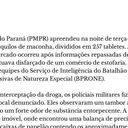
 do Paraná (PMPR) apreendeu na noite de terça-f
 quilos de maconha, divididos em 257 tabletes.
Cercado ocorreu após informações repassadas de
tuava disfarçado de um comércio de estofaria. 
equipes do Serviço de Inteligência do Batalhão 
sivas de Natureza Especial (BPRONE).
interceptação da droga, os policiais militares f
 local denunciado. Eles observaram um tambor a
do um forte odor de substância entorpecente. A
o imóvel, onde encontrou uma balança de precis
as caixas de papelão contendo os aproximadame