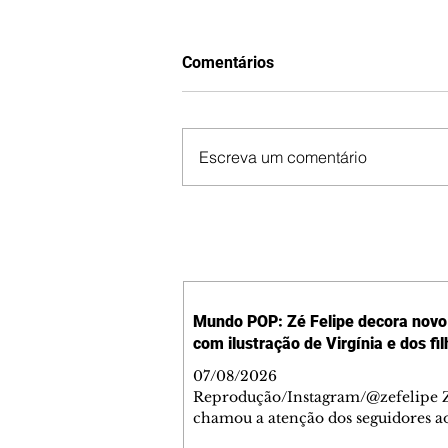
Comentários
Escreva um comentário
Mundo POP: Zé Felipe decora novo 
com ilustração de Virgínia e dos fi
07/08/2026
Reprodução/Instagram/@zefelipe Z
chamou a atenção dos seguidores ao
um detalhe especial de sua nova ae