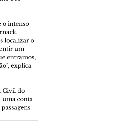
 o intenso 
rnack, 
 localizar o 
entir um 
ue entramos, 
o", explica 
 Civil do 
a uma conta 
s passagens 