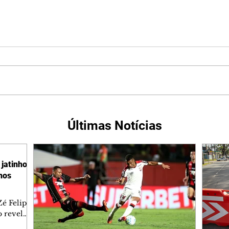
Últimas Notícias
jatinho
lhos
é Felipe
 revelar
ronave.