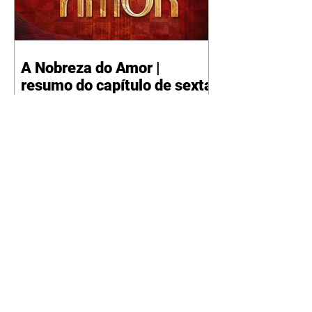
A Nobreza do Amor |
resumo do capítulo de sexta
- 07/08/2026
Omar afirma a Tonho que lutará
pelo amor de Alika. Salma
repreende Miguel e Fátima por
terem sido rudes com Omar.
Maria Helena aconselha Manoel
sobre seu namoro com Ana
Maria. Pressionado, Bakari revela
a Jendal que Chinua esteve em
terras inimigas. Omar pede que
Alika o acompanhe até a agência
bancária. Chinua alerta Dumi,
Akin e Ladisa sobre as