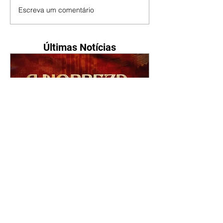
Escreva um comentário
Últimas Notícias
A Nobreza do Amor |
resumo do capítulo de sexta
- 07/08/2026
Omar afirma a Tonho que lutará
pelo amor de Alika. Salma
repreende Miguel e Fátima por