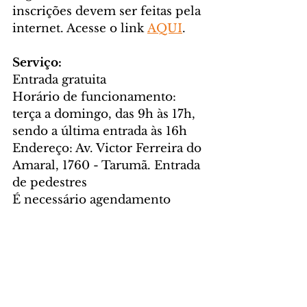
inscrições devem ser feitas pela 
internet. Acesse o link 
AQUI
.
Serviço:
Entrada gratuita
Horário de funcionamento: 
terça a domingo, das 9h às 17h, 
sendo a última entrada às 16h
Endereço: Av. Victor Ferreira do 
Amaral, 1760 - Tarumã. Entrada 
de pedestres
É necessário agendamento 
no 
site
 para visitas em grupo. As 
visitas individuais ou em 
pequenos grupos pode ser feita 
de forma espontânea, sem 
agendamento. Em caso de 
lotação, são fornecidas senhas 