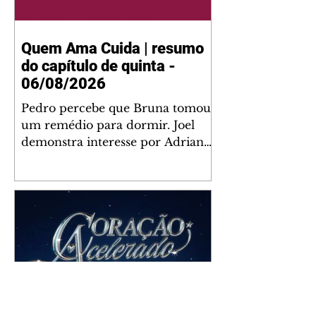
Quem Ama Cuida | resumo
do capítulo de quinta -
06/08/2026
Pedro percebe que Bruna tomou
um remédio para dormir. Joel
demonstra interesse por Adriana.
Fernando elogia Mau Mau. Bia
não gosta quando Brigitte e
Rafael se sentam à mesa com ela
e César, atrapalhando o jantar
romântico do casal. Bruna se
aproveita da preocupação de
Pedro com sua saúde para
manter o marido ao seu lado.
Elenice acusa Rosa por seu
desentendimento com Adriana.