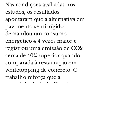
Nas condições avaliadas nos 
estudos, os resultados 
apontaram que a alternativa em 
pavimento semirrígido 
demandou um consumo 
energético 4,4 vezes maior e 
registrou uma emissão de CO2 
cerca de 40% superior quando 
comparada à restauração em 
whitetopping de concreto. O 
trabalho reforça que a 
metodologia de Análise de 
Ciclo de Vida (ACV) permite 
introduzir a eficiência como 
objetivo da tomada de decisão 
nas análises de viabilidade 
técnico-econômica 
governamentais.