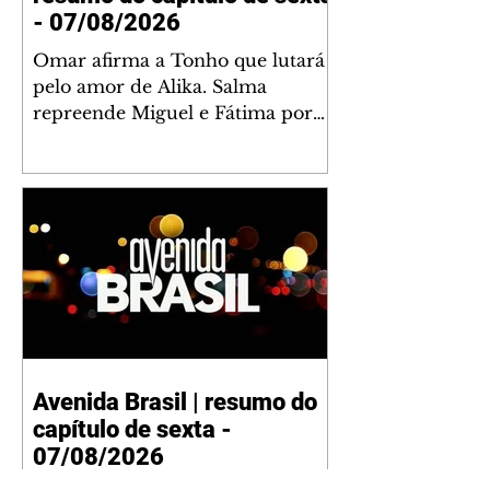
- 07/08/2026
Omar afirma a Tonho que lutará
pelo amor de Alika. Salma
repreende Miguel e Fátima por
terem sido rudes com Omar.
Maria Helena aconselha Manoel
sobre seu namoro com Ana
Maria. Pressionado, Bakari revela
a Jendal que Chinua esteve em
terras inimigas. Omar pede que
Alika o acompanhe até a agência
bancária. Chinua alerta Dumi,
Akin e Ladisa sobre as
desconfianças de Jendal, que
Avenida Brasil | resumo do
sonda Pascoal sobre seu
capítulo de sexta -
conselheiro. Chinua sugere que
Kênia reveja sua decisão de se
07/08/2026
juntar aos rebel