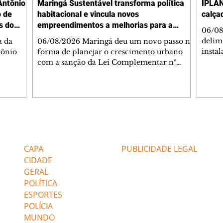
Antônio
Maringá Sustentável transforma política
IPLAN
o de
habitacional e vincula novos
calça
s do
empreendimentos a melhorias para a
06/08
cidade
delimi
a da
06/08/2026 Maringá deu um novo passo na
insta
tônio
forma de planejar o crescimento urbano
de se
com a sanção da Lei Complementar nº
de pe
res com
1.544, que institui o Programa Maringá
ou pio
Dr.
Sustentável. A nova legislação estabelece
propr
regras para a criação de Zonas Especiais de
respon
ra, 6. O
Interesse Social (Zeis) e cria um modelo
Pesqu
liam as
que une produção de moradias, ocupação
(IPLAN
inteligente do território e melhorias que
Editorias
Editais Certificados
fiscal
s
beneficiam toda a população. O principal
essas
avanço da lei é mudar a lógica de concessão
CAPA
PUBLICIDADE LEGAL
 as
de benefícios urbanísticos frente
CIDADE
GERAL
POLÍTICA
ESPORTES
POLÍCIA
MUNDO