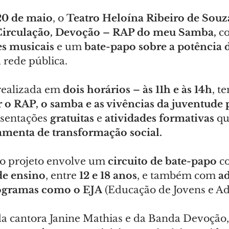
20 de maio
, o 
Teatro Heloína Ribeiro de Souz
Circulação, Devoção – RAP do meu Samba,
 c
es musicais
 e um 
bate-papo sobre a potência
 rede pública.
realizada em 
dois horários – às 11h e às 14h
, t
 o RAP, o samba e as vivências da juventude p
sentações 
gratuitas 
e
 atividades formativas
 q
amenta de transformação social.
o projeto envolve um 
circuito de bate-papo
 c
de ensino
, entre 
12 e 18 anos
, e também com 
ad
rogramas como o EJA
 (Educação de Jovens e Ad
a cantora Janine Mathias e da Banda Devoção, 