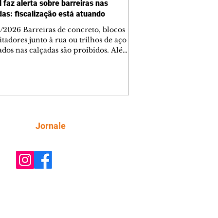
 faz alerta sobre barreiras nas
das: fiscalização está atuando
/2026 Barreiras de concreto, blocos
tadores junto à rua ou trilhos de aço
lados nas calçadas são proibidos. Além
rem obstáculos para a livre circulação
destres, essas estruturas podem causar
rar acidentes de trânsito — e os
ietários dos imóveis podem ser
sabilizados. O alerta é do Instituto de
isa e Planejamento de Ponta Grossa
), que está intensificando a
Siga
Jornale
ização sobre as calçadas, o que inclui
 barreiras. Um ca