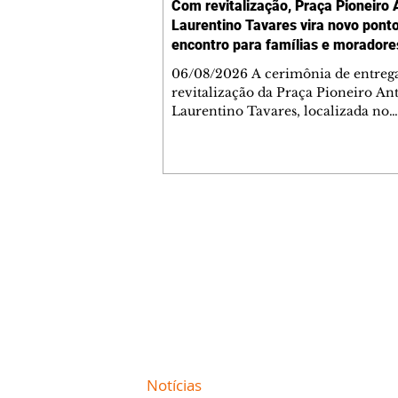
Com revitalização, Praça Pioneiro 
Laurentino Tavares vira novo pont
encontro para famílias e moradore
Jardim Liberdade
06/08/2026 A cerimônia de entreg
revitalização da Praça Pioneiro An
Laurentino Tavares, localizada no
cruzamento da Avenida dos Palma
as ruas Laudelino Pedro da Silva e 
Chrisóstomo Capinan, no Jardim
Liberdade, ocorreu nesta quinta-fei
espaço recebeu melhorias que amp
opções de lazer e convivência da
Contato comercial
comunidade, tornando a praça mai
mmjornale@gmail.com
acessível, segura e confortável para
Telefone: (41) 99978-9956
moradores de todas as idades. Entre
intervenções estão a instalação d
Redação
E-mail:
redacaojornale@gmail.com
Site de
Notícias
de Curitiba / Paraná