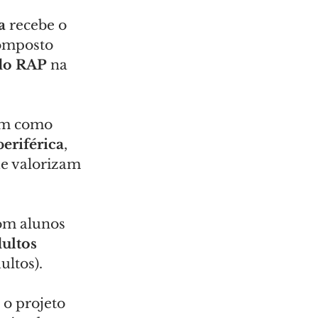
a
 recebe o 
omposto 
 do RAP
 na 
em como 
eriférica
, 
ue valorizam 
om alunos 
ultos 
ultos).
o projeto 