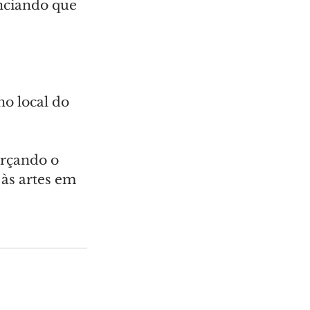
enciando que 
no local do 
orçando o 
às artes em 