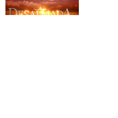
A Desalmada | resumo do
capítulo de segunda -
10/08/2026
Rafael diz a David que o melhor
será não procurar mais a
Fernanda e se casar com Isabela.
Júlia diz a Otávio que sua esposa
desconfia que ele tem uma
amante. Diante do túmulo de
Santiago, Fernanda diz que quer
justiça para ele mas, ao mesmo
tempo, se apaixonou por Rafael.