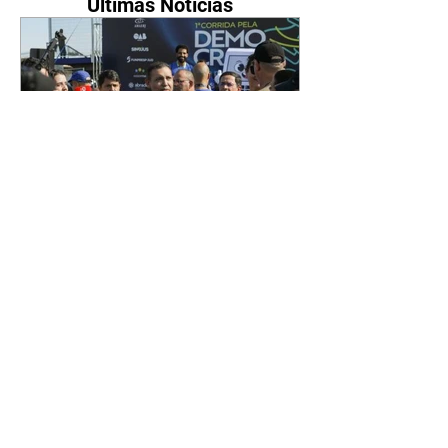
Últimas Notícias
Justiça abriu as urnas
diante da população, diz
Nunes Marques
09/08/2026 Presidente do TSE
defendeu integridade do sistema
de urna eletrônica Agência Brasil
O presidente do Tribunal
Superior Eleitoral (TSE), Kassio
Nunes Marques, voltou a
defender a confiabilidade do