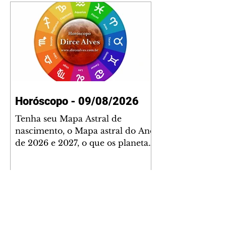
Horóscopo - 09/08/2026
Tenha seu Mapa Astral de
nascimento, o Mapa astral do Ano
de 2026 e 2027, o que os planetas
indicam para o seu: Trabalho,
Amor, Dinheiro, Saúde e Família.
Estudo com 35 páginas. Adquira
já através da nossa loja virtual ou
na loja física: rua Emiliano
Perneta 30 – loja 21 – galeria