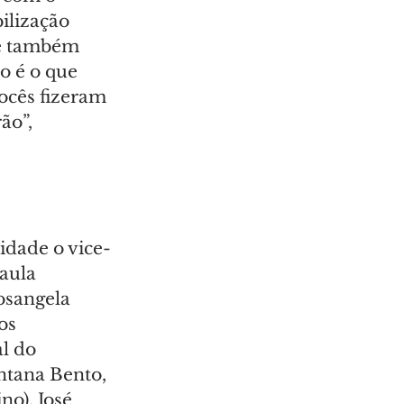
ilização 
e também 
o é o que 
ocês fizeram 
ão”, 
idade o vice-
aula 
osangela 
os 
l do 
tana Bento, 
o), José 