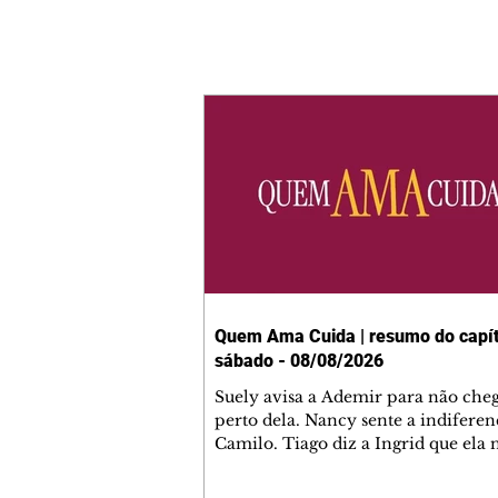
Quem Ama Cuida | resumo do capít
sábado - 08/08/2026
Suely avisa a Ademir para não che
perto dela. Nancy sente a indiferen
Camilo. Tiago diz a Ingrid que ela
competência para presidir a joalher
André conta a Pedro que a associaç