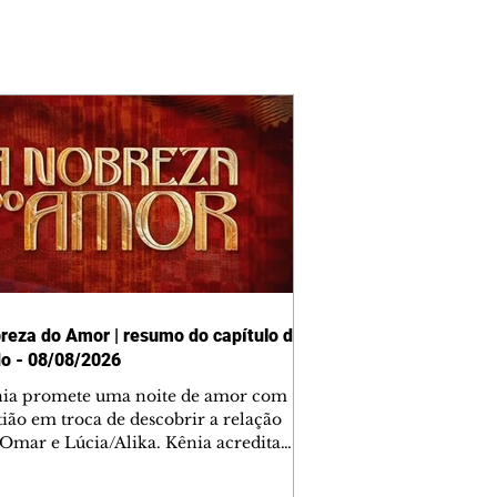
reza do Amor | resumo do capítulo de
o - 08/08/2026
nia promete uma noite de amor com
tião em troca de descobrir a relação
 Omar e Lúcia/Alika. Kênia acredita
inta esteja mesmo ao lado de Jendal, e
o convite para jantar com os dois.