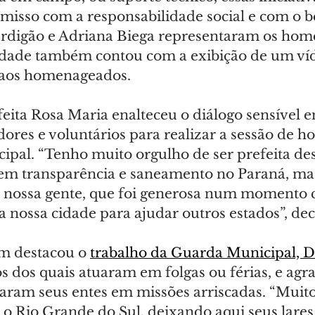
isso com a responsabilidade social e com o b
Perdigão e Adriana Biega representaram os ho
nidade também contou com a exibição de um ví
aos homenageados.
feita Rosa Maria enalteceu o diálogo sensível en
dores e voluntários para realizar a sessão de 
pal. “Tenho muito orgulho de ser prefeita des
 em transparência e saneamento no Paraná, ma
 nossa gente, que foi generosa num momento c
a nossa cidade para ajudar outros estados”, dec
m destacou o 
trabalho da Guarda Municipal, De
os dos quais atuaram em folgas ou férias, e agr
iaram seus entes em missões arriscadas. “Muito
 o Rio Grande do Sul, deixando aqui seus lares