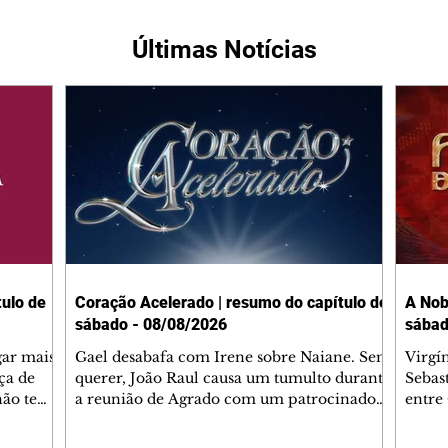
Últimas Notícias
ulo de
Coração Acelerado | resumo do capítulo de
A Nob
sábado - 08/08/2026
sábad
gar mais
Gael desabafa com Irene sobre Naiane. Sem
Virgí
ça de
querer, João Raul causa um tumulto durante
Sebas
 não tem
a reunião de Agrado com um patrocinador.
entre
ia.
Zilá orienta Osmar a seguir Cinara, que
que B
ão de
percebe a movimentação e alerta Ronei.
nega 