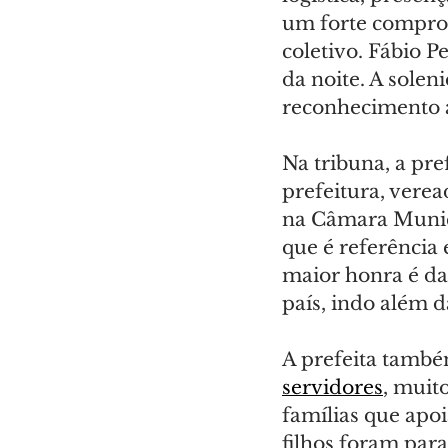
um forte comprom
coletivo. Fábio 
da noite. A sole
reconhecimento 
Na tribuna, a pre
prefeitura, verea
na Câmara Munici
que é referência
maior honra é da
país, indo além d
A prefeita també
servidores
, muit
famílias que apo
filhos foram para