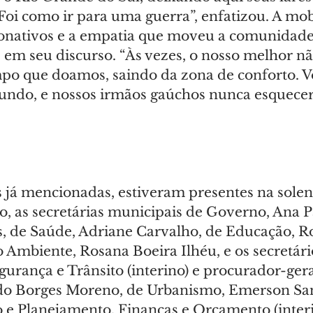
Foi como ir para uma guerra”, enfatizou. A mob
donativos e a empatia que moveu a comunidad
em seu discurso. “Às vezes, o nosso melhor nã
po que doamos, saindo da zona de conforto. V
undo, e nossos irmãos gaúchos nunca esquecer
 já mencionadas, estiveram presentes na solen
o, as secretárias municipais de Governo, Ana P
 de Saúde, Adriane Carvalho, de Educação, R
o Ambiente, Rosana Boeira Ilhéu, e os secretári
urança e Trânsito (interino) e procurador-gera
edo Borges Moreno, de Urbanismo, Emerson San
 e Planejamento, Finanças e Orçamento (interin