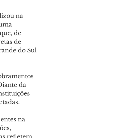
lizou na 
 uma 
que, de 
etas de 
rande do Sul 
dobramentos 
Diante da 
stituições 
etadas.
entes na 
ões, 
as refletem 