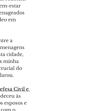
em-estar 
menageados 
deo em 
tre a 
homenagens 
ta cidade, 
s minha 
rucial do 
larou.
fesa Civil e 
adeceu às 
s esposos e 
 com o 