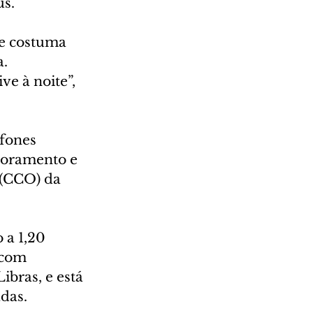
us.
e costuma 
. 
e à noite”, 
fones 
itoramento e 
(CCO) da 
 a 1,20 
 com 
bras, e está 
das.