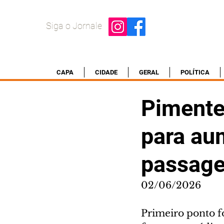
Siga o Jornale
CAPA
CIDADE
GERAL
POLÍTICA
Pimente
para au
passage
02/06/2026
Primeiro ponto f