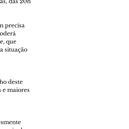
as, das 20h 
m precisa 
poderá 
e, que 
 situação 
ho deste 
s e maiores 
esmente 