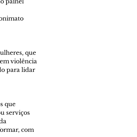
o painel 
nonimato 
lheres, que 
 em violência 
o para lidar 
 
s que 
u serviços 
da 
formar, com 