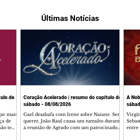
Últimas Notícias
ulo de
Coração Acelerado | resumo do capítulo de
A Nob
sábado - 08/08/2026
sábad
gar mais
Gael desabafa com Irene sobre Naiane. Sem
Virgí
ça de
querer, João Raul causa um tumulto durante
Sebas
 não tem
a reunião de Agrado com um patrocinador.
entre
ia.
Zilá orienta Osmar a seguir Cinara, que
que B