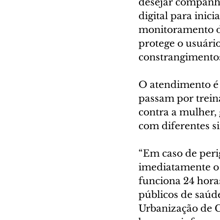
desejar companhi
digital para ini
monitoramento de
protege o usuário
constrangimento
O atendimento é
passam por treina
contra a mulher,
com diferentes si
“Em caso de peri
imediatamente o 
funciona 24 horas
públicos de saúd
Urbanização de C