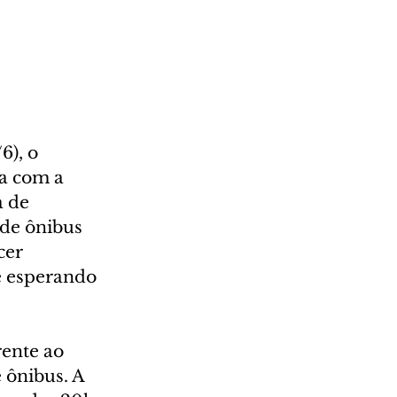
), o 
a com a 
 de 
 de ônibus 
cer 
e esperando 
ente ao 
 ônibus. A 