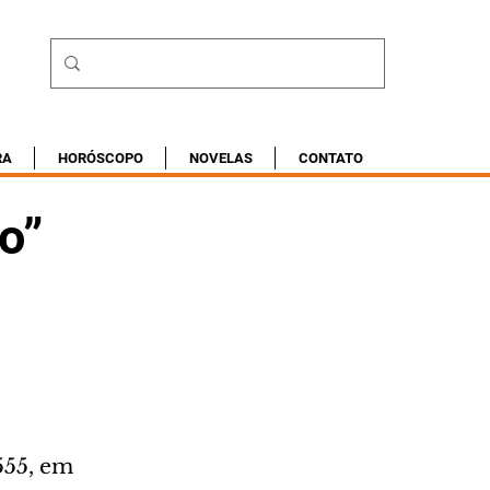
RA
HORÓSCOPO
NOVELAS
CONTATO
o”
555, em 