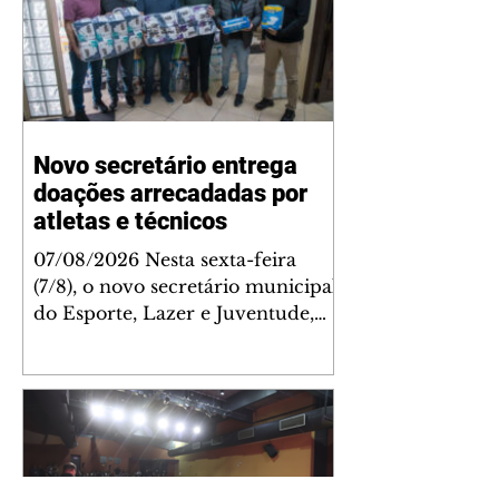
Novo secretário entrega
doações arrecadadas por
atletas e técnicos
07/08/2026 Nesta sexta-feira
(7/8), o novo secretário municipal
do Esporte, Lazer e Juventude,
José Antônio de Melo Filho, fez a
entrega de 5.873 fraldas
geriátricas arrecadadas durante a
Campanha de Atenção à Pessoa
Idosa à Fundação de Ação Social
(FAS). A doação é uma