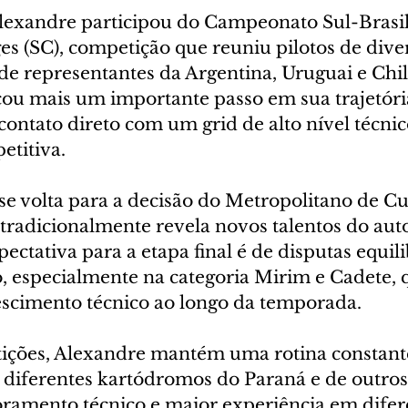
exandre participou do Campeonato Sul-Brasile
s (SC), competição que reuniu pilotos de dive
 de representantes da Argentina, Uruguai e Chil
ou mais um importante passo em sua trajetória
ontato direto com um grid de alto nível técnic
etitiva.
se volta para a decisão do Metropolitano de Cur
radicionalmente revela novos talentos do au
ectativa para a etapa final é de disputas equili
o, especialmente na categoria Mirim e Cadete,
scimento técnico ao longo da temporada.
ições, Alexandre mantém uma rotina constant
diferentes kartódromos do Paraná e de outros 
amento técnico e maior experiência em difer