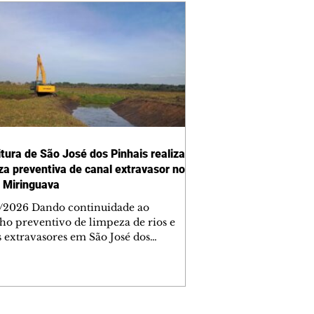
itura de São José dos Pinhais realiza
za preventiva de canal extravasor no
o Miringuava
/2026 Dando continuidade ao
lho preventivo de limpeza de rios e
s extravasores em São José dos
is, a Prefeitura Municipal, por meio
cretaria de Viação e Obras Públicas
op), está executando os serviços no
 do bairro Miringuava. A ação faz
 de um cronograma permanente de