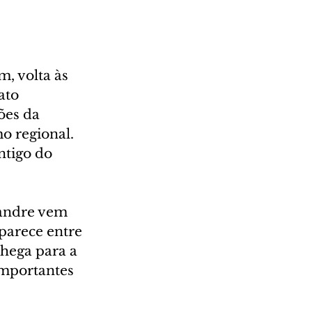
, volta às 
ato 
ões da 
o regional. 
tigo do 
andre vem 
parece entre 
chega para a 
importantes 