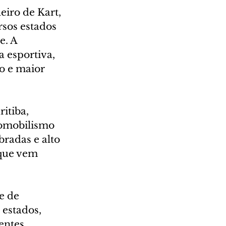
iro de Kart, 
rsos estados 
e. A 
 esportiva, 
o e maior 
itiba, 
tomobilismo 
bradas e alto 
 que vem 
e de 
estados, 
entes 