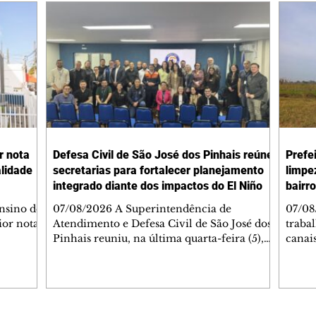
r nota
Defesa Civil de São José dos Pinhais reúne
Prefe
alidade
secretarias para fortalecer planejamento
limpe
integrado diante dos impactos do El Niño
bairr
nsino de
07/08/2026 A Superintendência de
07/08
ior nota
Atendimento e Defesa Civil de São José dos
traba
Pinhais reuniu, na última quarta-feira (5),
canai
ica
secretários municipais e representantes de
Pinha
todas as pastas para alinhar as ações do
da Se
e 2025 e
Plano de Ação Integrada de enfrentamento
(Semv
ducação
aos impactos do fenômeno El Niño. O
canal
nal de
encontro, realizado no auditório da
parte