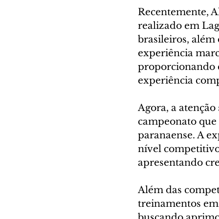
Recentemente, Al
realizado em Lage
brasileiros, além
experiência marc
proporcionando c
experiência comp
Agora, a atenção 
campeonato que t
paranaense. A exp
nível competitiv
apresentando cre
Além das compet
treinamentos em 
buscando aprimor