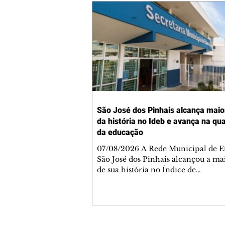
São José dos Pinhais alcança maio
da história no Ideb e avança na qu
da educação
07/08/2026 A Rede Municipal de E
São José dos Pinhais alcançou a ma
de sua história no Índice de
Desenvolvimento da Educação Bás
(Ideb), com resultado de 6,3. O
desempenho corresponde ao ano d
foi divulgado pelo Ministério da E
(MEC), por meio do Instituto Nacio