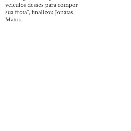
veículos desses para compor 
sua frota”, finalizou Jonatas 
Matos.
Além do novo parque fabril no 
Paraná, o grupo já conta com 
fábricas na Bahia, sendo duas 
em Lauro de Freitas e uma em 
Vitória da Conquista, e uma no 
Espírito Santo, em Cariacica. 
Em São Paulo, mantém o CEPT 
(Centro de Engenharia, 
Pesquisa e Treinamento), além 
da Zion Signal, empresa 
especializada em sinalização 
automotiva.
Foto: Igor Jacinto/Vice 