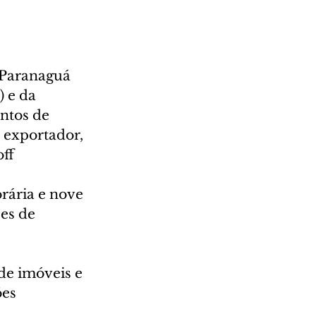
 Paranaguá 
 e da 
ntos de 
 exportador, 
ff
rária e nove 
es de 
e imóveis e 
es 