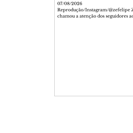
07/08/2026
Reprodução/Instagram/@zefelipe Z
chamou a atenção dos seguidores ao
um detalhe especial de sua nova ae
O cantor compartilhou nesta quinta
6, registros do jatinho recém-adqui
mostrou que decidiu personalizar 
com uma ilustração que reúne Virg
Fonseca e os três filhos que eles ti
juntos: Maria Alice, Maria Flor e Jo
Leonardo. Na imagem, aparecem o
apelidos dos integrantes da família,
eles "Papai", "Mamãe",
Contato comercial
mmjornale@gmail.com
Telefone: (41) 99978-9956