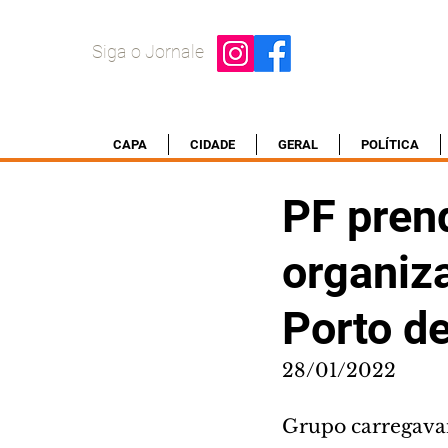
Siga o Jornale
CAPA
CIDADE
GERAL
POLÍTICA
PF prend
organiza
Porto d
28/01/2022
Grupo carregava