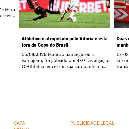
é Felipe
 revelar
ronave.
-feira,
rido e
Athletico é atropelado pelo Vitória e está
Duas 
o espaço
fora da Copa do Brasil
manh
inia
veram
06/08/2026 Furacão não segurou a
07/08
sé
vantagem, foi goleado por 4x0 Divulgação
corri
s
O Athletico encerrou sua campanha na
trâns
 entre
Copa do Brasil nesta quinta-feira (6), em
domin
uma noite infeliz em Salvador (BA). O time
5h30 
paranaense foi superado por 4×0 pelo
Jardi
Vitória, no Barradão, e viu derreter a
Agent
vantagem de dois gols que levou da Arena
acomp
da Baixada. A equipe baiana marcou dois
é par
gols em cada tempo. Renê e Erick
deslo
Editorias
Editais Certificados
balançaram a rede no primeiro. Renê e
respei
Marinho fecharam a conta no segundo.
orient
CAPA
PUBLICIDADE LEGAL
Superado por 4×
utiliz