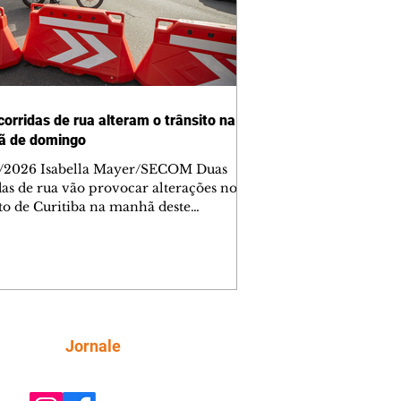
corridas de rua alteram o trânsito na
ã de domingo
/2026 Isabella Mayer/SECOM Duas
das de rua vão provocar alterações no
ito de Curitiba na manhã deste
go (9/8). As mudanças começam às
e afetam principalmente as regiões do
m das Américas e do Água Verde.
es de trânsito e monitores farão o
anhamento das provas. A orientação
a que os motoristas programem os
camentos com antecedência,
Siga
Jornale
tem a sinalização provisória e as
ações dos agentes de trânsito,
ando rotas al