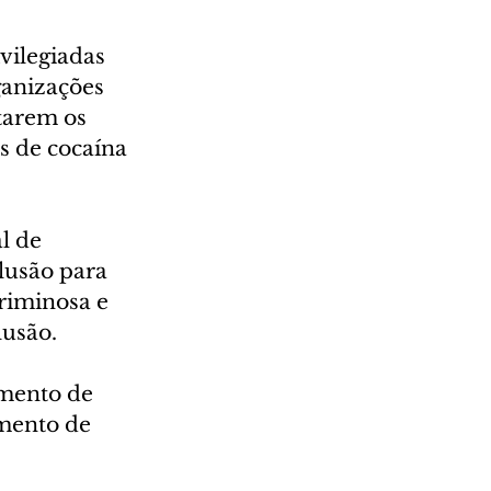
vilegiadas 
ganizações 
tarem os 
s de cocaína 
l de 
lusão para 
riminosa e 
lusão.
mento de 
mento de 