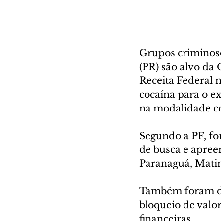
Grupos criminoso
(PR) são alvo da 
Receita Federal n
cocaína para o e
na modalidade co
Segundo a PF, fo
de busca e apree
Paranaguá, Matin
Também foram dec
bloqueio de valor
financeiras.