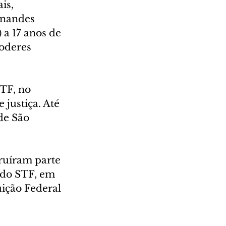
is, 
rnandes 
a 17 anos de 
oderes 
TF, no 
justiça. Até 
de São 
ruíram parte 
 do STF, em 
ição Federal 