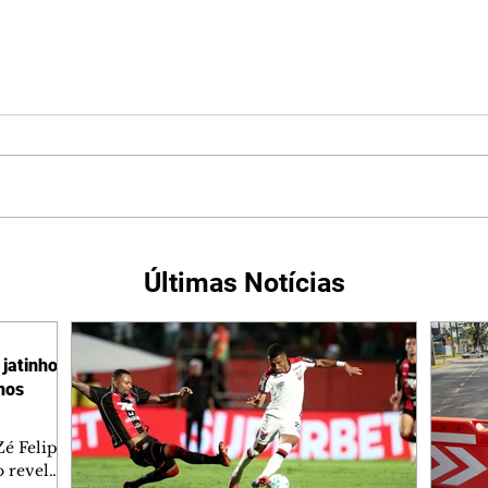
Últimas Notícias
jatinho
lhos
é Felipe
 revelar