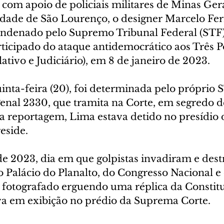
, com apoio de policiais militares de Minas Gera
dade de São Lourenço, o designer Marcelo Fe
ondenado pelo Supremo Tribunal Federal (STF) 
rticipado do ataque antidemocrático aos Três P
lativo e Judiciário), em 8 de janeiro de 2023.
uinta-feira (20), foi determinada pelo próprio S
nal 2330, que tramita na Corte, em segredo de 
ta reportagem, Lima estava detido no presídio 
eside.
de 2023, dia em que golpistas invadiram e dest
o Palácio do Planalto, do Congresso Nacional e
i fotografado erguendo uma réplica da Constitu
va em exibição no prédio da Suprema Corte.