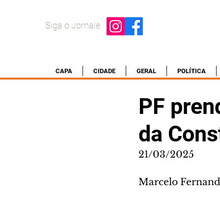
Siga o Jornale
CAPA
CIDADE
GERAL
POLÍTICA
PF prend
da Const
21/03/2025
Marcelo Fernande