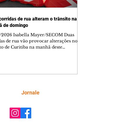
corridas de rua alteram o trânsito na
ã de domingo
/2026 Isabella Mayer/SECOM Duas
das de rua vão provocar alterações no
ito de Curitiba na manhã deste
go (9/8). As mudanças começam às
e afetam principalmente as regiões do
m das Américas e do Água Verde.
es de trânsito e monitores farão o
anhamento das provas. A orientação
a que os motoristas programem os
camentos com antecedência,
Siga
Jornale
tem a sinalização provisória e as
ações dos agentes de trânsito,
ando rotas al