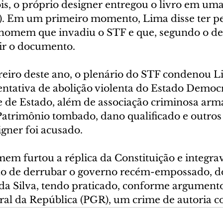
is, o próprio designer entregou o livro em uma
. Em um primeiro momento, Lima disse ter peg
omem que invadiu o STF e que, segundo o des
ir o documento.
ereiro deste ano, o plenário do STF condenou L
entativa de abolição violenta do Estado Democr
pe de Estado, além de associação criminosa arm
Patrimônio tombado, dano qualificado e outros
igner foi acusado.
mem furtou a réplica da Constituição e integr
ão de derrubar o governo recém-empossado, do
 da Silva, tendo praticado, conforme argumento
al da República (PGR), um crime de autoria co