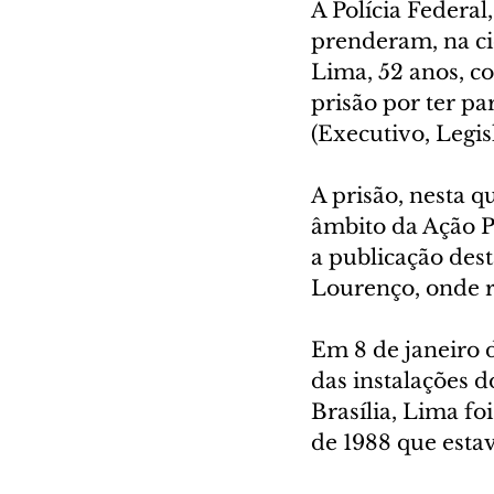
A Polícia Federal
prenderam, na ci
Lima, 52 anos, c
prisão por ter pa
(Executivo, Legis
A prisão, nesta q
âmbito da Ação Pe
a publicação des
Lourenço, onde r
Em 8 de janeiro 
das instalações d
Brasília, Lima fo
de 1988 que esta