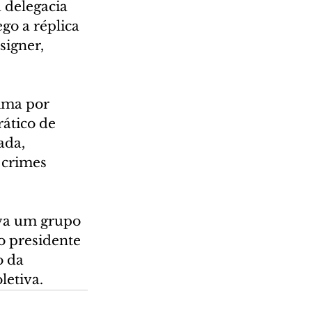
 delegacia 
o a réplica 
igner, 
ima por 
ático de 
ada, 
 crimes 
ava um grupo 
 presidente 
 da 
letiva.