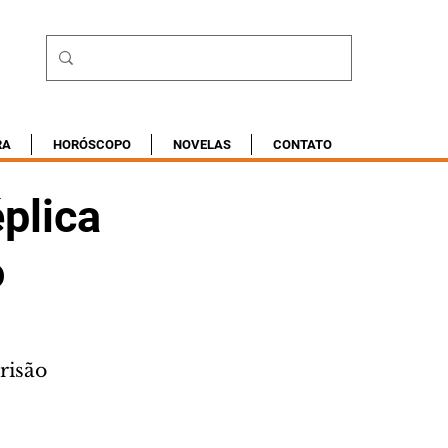
RA
HORÓSCOPO
NOVELAS
CONTATO
plica
o
risão