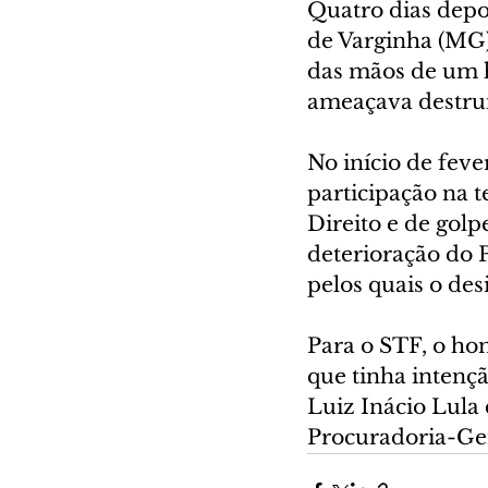
Quatro dias depo
de Varginha (MG)
das mãos de um h
ameaçava destru
No início de fev
participação na t
Direito e de gol
deterioração do 
pelos quais o des
Para o STF, o ho
que tinha intenç
Luiz Inácio Lula
Procuradoria-Ger