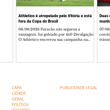
ronave.
-feira,
rido e
Athletico é atropelado pelo Vitória e está
Duas 
o espaço
fora da Copa do Brasil
manh
inia
veram
06/08/2026 Furacão não segurou a
07/08
sé
vantagem, foi goleado por 4x0 Divulgação
corri
s
O Athletico encerrou sua campanha na
trâns
 entre
Copa do Brasil nesta quinta-feira (6), em
domin
uma noite infeliz em Salvador (BA). O time
5h30 
paranaense foi superado por 4×0 pelo
Jardi
Vitória, no Barradão, e viu derreter a
Agent
vantagem de dois gols que levou da Arena
acomp
da Baixada. A equipe baiana marcou dois
é par
gols em cada tempo. Renê e Erick
deslo
Editorias
Editais Certificados
balançaram a rede no primeiro. Renê e
respei
Marinho fecharam a conta no segundo.
orient
CAPA
PUBLICIDADE LEGAL
Superado por 4×
utiliz
CIDADE
GERAL
POLÍTICA