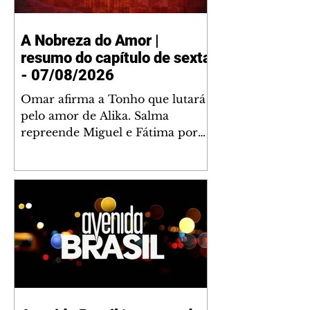
A Nobreza do Amor |
resumo do capítulo de sexta
- 07/08/2026
Omar afirma a Tonho que lutará
pelo amor de Alika. Salma
repreende Miguel e Fátima por
terem sido rudes com Omar.
Maria Helena aconselha Manoel
sobre seu namoro com Ana
Maria. Pressionado, Bakari revela
a Jendal que Chinua esteve em
terras inimigas. Omar pede que
Alika o acompanhe até a agência
bancária. Chinua alerta Dumi,
Akin e Ladisa sobre as
desconfianças de Jendal, que