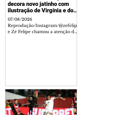
decora novo jatinho com
ilustração de Virgínia e dos
filhos
07/08/2026
Reprodução/Instagram/@zefelip
e Zé Felipe chamou a atenção dos
seguidores ao revelar um detalhe
especial de sua nova aeronave. O
cantor compartilhou nesta
quinta-feira, 6, registros do
jatinho recém-adquirido e
mostrou que decidiu personalizar
o espaço com uma ilustração que
reúne Virginia Fonseca e os três
filhos que eles tiveram juntos:
Maria Alice, Maria Flor e José
Leonardo. Na imagem, aparecem
os apelidos dos integrantes da
família, entre eles "Papai",