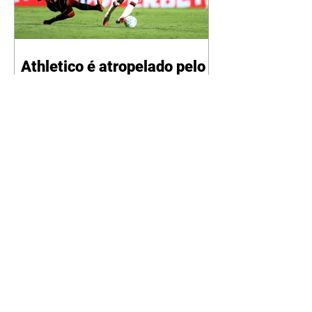
"Mamãe",
Athletico é atropelado pelo
Vitória e está fora da Copa
do Brasil
06/08/2026 Furacão não segurou
a vantagem, foi goleado por 4x0
Divulgação O Athletico encerrou
sua campanha na Copa do Brasil
nesta quinta-feira (6), em uma
noite infeliz em Salvador (BA). O
time paranaense foi superado por
4×0 pelo Vitória, no Barradão, e
viu derreter a vantagem de dois
gols que levou da Arena da
Baixada. A equipe baiana marcou
dois gols em cada tempo. Renê e