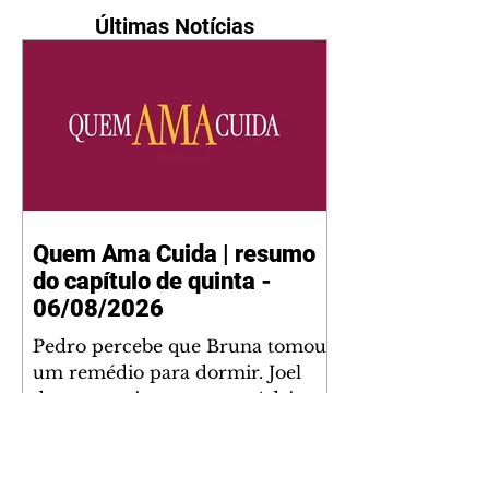
Últimas Notícias
Quem Ama Cuida | resumo
do capítulo de quinta -
06/08/2026
Pedro percebe que Bruna tomou
um remédio para dormir. Joel
demonstra interesse por Adriana.
Fernando elogia Mau Mau. Bia
não gosta quando Brigitte e
Rafael se sentam à mesa com ela