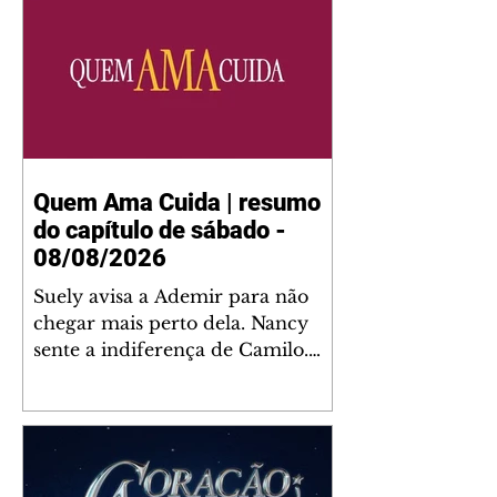
Quem Ama Cuida | resumo
do capítulo de sábado -
08/08/2026
Suely avisa a Ademir para não
chegar mais perto dela. Nancy
sente a indiferença de Camilo.
Tiago diz a Ingrid que ela não
tem competência para presidir a
joalheria. André conta a Pedro
que a associação de advogados
expulsou Ademir. Laurentino