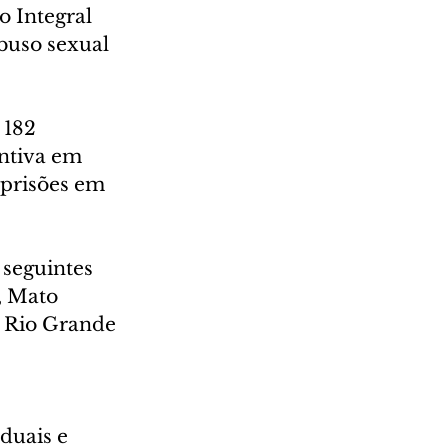
o Integral 
abuso sexual 
182 
ntiva em 
 prisões em 
 seguintes 
, Mato 
, Rio Grande 
duais e 