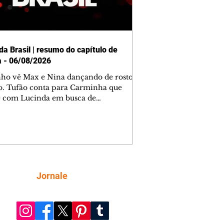
da Brasil | resumo do capítulo de
a - 06/08/2026
nho vê Max e Nina dançando de rosto
o. Tufão conta para Carminha que
e com Lucinda em busca de
mações sobre Rita. Nina despista Max
cura Jorginho, mas não o encontra.
se muda para a casa de Jorginho.
isa pensa em reconquistar Silas.
nes diz a Roni e Leandro que o
ro Tavinho Nunes assistirá ao jogo.
ica e Noêmia perseguem Cadinho na
Siga
Jornale
 deserta. Dolores sugere que Roni peça
n em casamento. Cadinho consegue
da praia