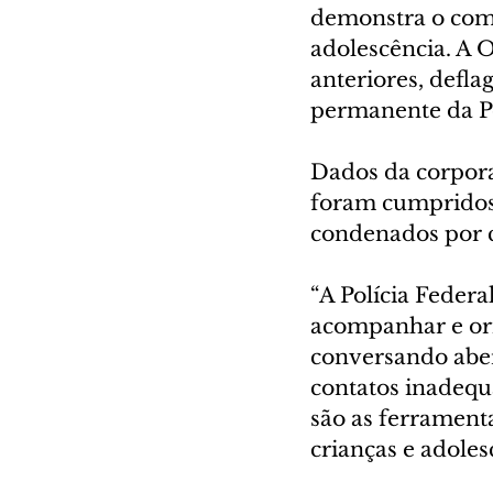
demonstra o comp
adolescência. A O
anteriores, defl
permanente da Po
Dados da corpora
foram cumpridos 
condenados por c
“A Polícia Federa
acompanhar e orie
conversando aber
contatos inadequ
são as ferramenta
crianças e adoles