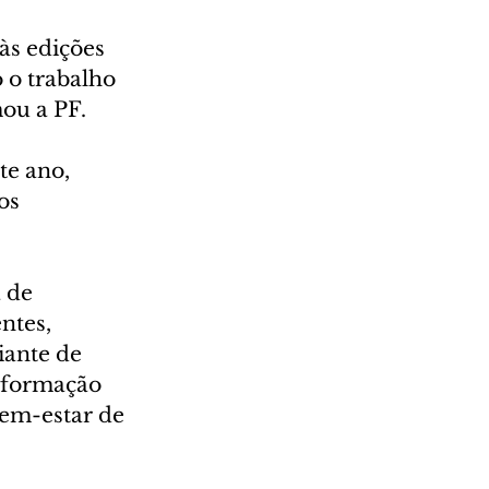
às edições 
 o trabalho 
ou a PF.
e ano, 
os 
 de 
ntes, 
ante de 
nformação 
bem-estar de 