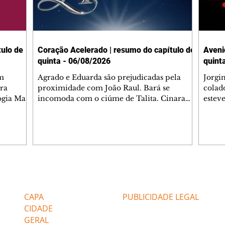
ulo de
Coração Acelerado | resumo do capítulo de
Aveni
quinta - 06/08/2026
quint
m
Agrado e Eduarda são prejudicadas pela
Jorgi
ra
proximidade com João Raul. Bará se
colad
ogia Mau
incomoda com o ciúme de Talita. Cinara
estev
e Rafael
desabafa com Ronei e decide passar uns
infor
dias na casa de Palhares. Agrado pede para
e pro
 casal.
ter uma conversa com Eduarda. Janete
Iran 
 de
confronta Zilá, que garante à irmã que não
Monal
o marido
conhece Verônica. Ronei reconhece uma
Dióge
 seu
possível bolsa de Zilá entre os pertences de
olhei
l
Verônica, e liga para Cinara. Agrado pensa
Verôn
Editorias
Editais Certificados
ntar no
em desfazer sua dupla com Eduarda para
praia
 o
ajudar João Raul sem prejudicar a amiga.
Suele
CAPA
PUBLICIDADE LEGAL
fugir 
CIDADE
GERAL