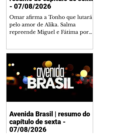
- 07/08/2026
Omar afirma a Tonho que lutará
pelo amor de Alika. Salma
repreende Miguel e Fátima por
terem sido rudes com Omar.
Maria Helena aconselha Manoel
sobre seu namoro com Ana
Maria. Pressionado, Bakari revela
a Jendal que Chinua esteve em
terras inimigas. Omar pede que
Alika o acompanhe até a agência
bancária. Chinua alerta Dumi,
Akin e Ladisa sobre as
desconfianças de Jendal, que
Avenida Brasil | resumo do
sonda Pascoal sobre seu
capítulo de sexta -
conselheiro. Chinua sugere que
Kênia reveja sua decisão de se
07/08/2026
juntar aos rebel