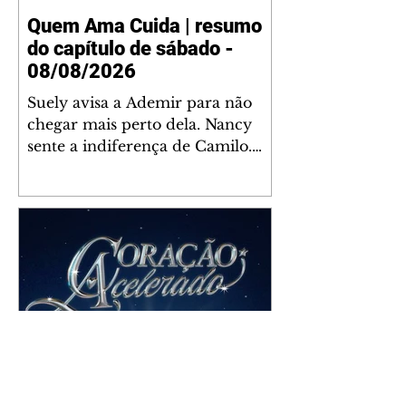
Quem Ama Cuida | resumo
do capítulo de sábado -
08/08/2026
Suely avisa a Ademir para não
chegar mais perto dela. Nancy
sente a indiferença de Camilo.
Tiago diz a Ingrid que ela não
tem competência para presidir a
joalheria. André conta a Pedro
que a associação de advogados
expulsou Ademir. Laurentino
contrata Adriana para servir no
restaurante. Adriana vê Pedro e
Bruna no restaurante. Bruna
provoca Adriana. Dora pede
ajuda a André para marcar um
Coração Acelerado | resumo
encontro com Suely. Adriana diz