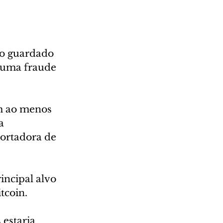
ro guardado 
 uma fraude 
em ao menos 
a 
ortadora de 
ncipal alvo 
tcoin.
estaria 