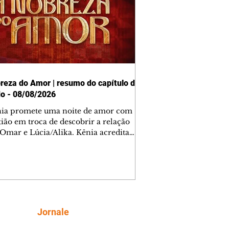
reza do Amor | resumo do capítulo de
o - 08/08/2026
nia promete uma noite de amor com
tião em troca de descobrir a relação
 Omar e Lúcia/Alika. Kênia acredita
inta esteja mesmo ao lado de Jendal, e
o convite para jantar com os dois.
 desabafa com Casemiro e conta que
ília de Lúcia/Alika tem uma dívida
mar. Ana Maria vai à casa de Manoel
estratada por Fortunato. José e Omar
tam sobre a possível jazida de
Siga
Jornale
tênio na região. Virgínia provoca