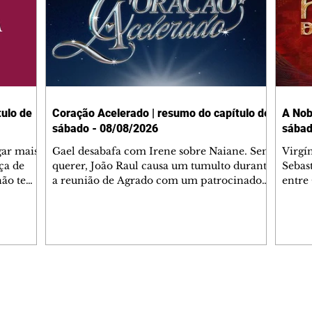
ulo de
Coração Acelerado | resumo do capítulo de
A Nob
sábado - 08/08/2026
sábad
gar mais
Gael desabafa com Irene sobre Naiane. Sem
Virgí
ça de
querer, João Raul causa um tumulto durante
Sebas
 não tem
a reunião de Agrado com um patrocinador.
entre
ia.
Zilá orienta Osmar a seguir Cinara, que
que B
ão de
percebe a movimentação e alerta Ronei.
nega 
ntino
Palhares confronta Cinara sobre a
Tonho
aproximação com Ronei. Eduarda pensa
a fam
una no
em pedir a Valéria para ficar com Sol. Gael
com O
a. Dora
decide terminar com Naiane. João Raul
e é d
m
inventa para Agrado que não está
comen
Editorias
Editais Certificados
Lyris
conseguindo conviver com seu sucesso, e
tungs