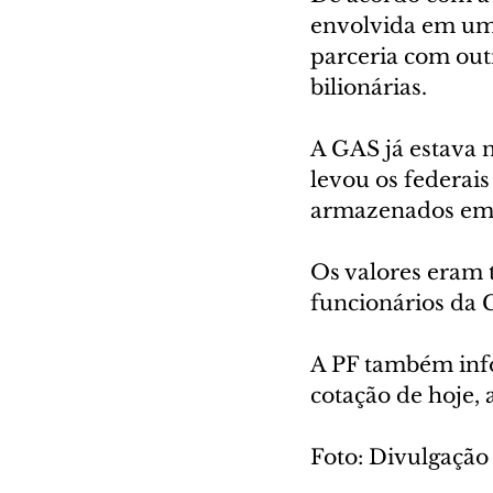
envolvida em um
parceria com out
bilionárias.
A GAS já estava 
levou os federais
armazenados em m
Os valores eram 
funcionários da 
A PF também info
cotação de hoje,
Foto: Divulgação