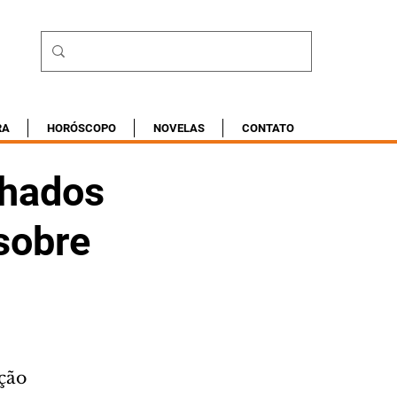
RA
HORÓSCOPO
NOVELAS
CONTATO
chados
sobre
ação