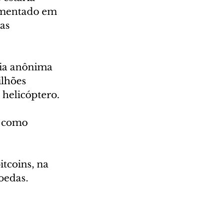
imentado em 
as 
ia anônima 
lhões 
helicóptero.
u como 
tcoins, na 
oedas.