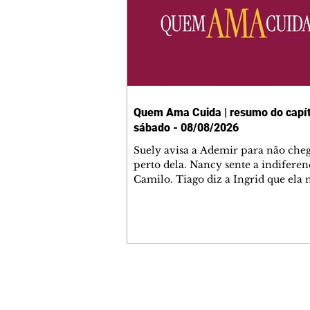
Quem Ama Cuida | resumo do capít
sábado - 08/08/2026
Suely avisa a Ademir para não che
perto dela. Nancy sente a indiferen
Camilo. Tiago diz a Ingrid que ela
competência para presidir a joalher
André conta a Pedro que a associaç
advogados expulsou Ademir. Laure
contrata Adriana para servir no
restaurante. Adriana vê Pedro e Br
restaurante. Bruna provoca Adrian
pede ajuda a André para marcar u
Contato comercial
encontro com Suely. Adriana diz a 
mmjornale@gmail.com