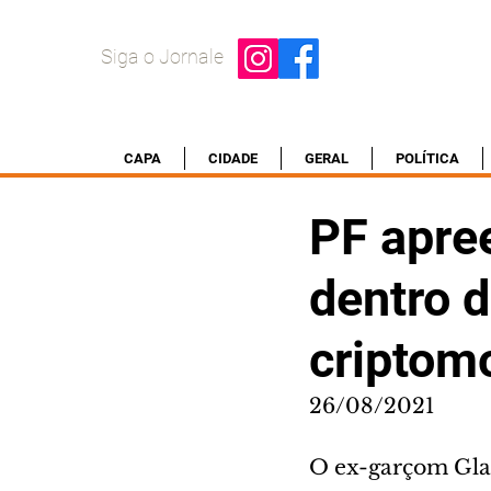
Siga o Jornale
CAPA
CIDADE
GERAL
POLÍTICA
PF apre
dentro 
criptom
26/08/2021
O ex-garçom Glai