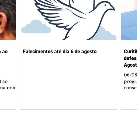
a ao
Falecimentos até dia 6 de agosto
Curit
defes
Agost
06/08
) ao
progr
 na noite
consc
A
violên
tado
Curit
SOL,
de Es
 que
promov
ga de
oficin
inda com
Autop
Editorias
Editais Certificados
 as
Indust