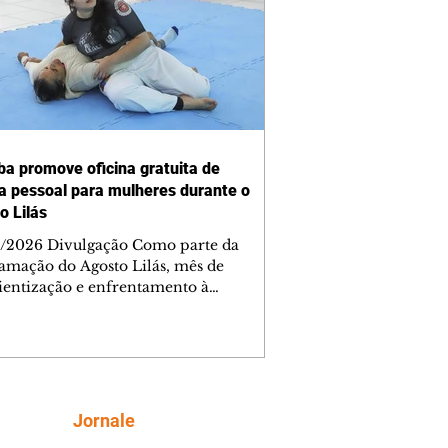
iba promove oficina gratuita de
a pessoal para mulheres durante o
o Lilás
/2026 Divulgação Como parte da
amação do Agosto Lilás, mês de
ientização e enfrentamento à
cia contra a mulher, a Prefeitura de
iba, por meio da Secretaria Municipal
porte, Lazer e Juventude (Smelj)
e, no dia 11 de agosto, às 14h, a
a Segura de Si: Defesa Pessoal e
roteção, no Teatro da Vila, na Cidade
Siga
Jornale
rial de Curitiba (CIC). A atividade é