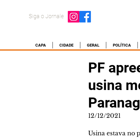
Siga o Jornale
CAPA
CIDADE
GERAL
POLÍTICA
PF apre
usina mó
Parana
12/12/2021
Usina estava no 