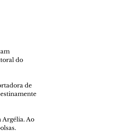
vam 
toral do 
ortadora de 
destinamente 
 Argélia. Ao 
olsas.