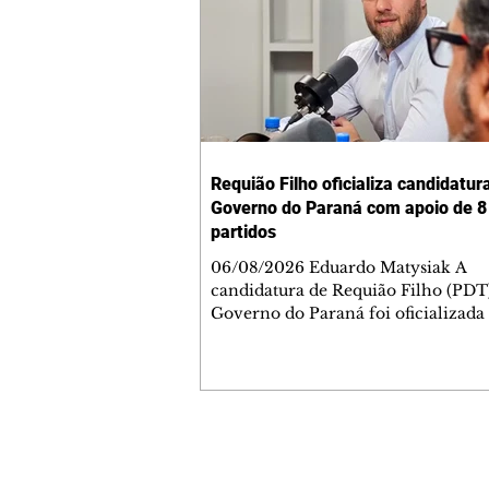
Requião Filho oficializa candidatur
Governo do Paraná com apoio de 8
partidos
06/08/2026 Eduardo Matysiak A
candidatura de Requião Filho (PDT
Governo do Paraná foi oficializada
desta quarta-feira (5), em Curitiba. 
coligação liderada pelo atual depu
estadual conta com PDT, PT, PV, P
PCdoB, Rede, PRD e Solidariedade,
indicou Michelle Caputo para a va
vice-governador. A chapa conta a
Contato comercial
Gleisi Hoffmann e Dr. Rosinha para
mmjornale@gmail.com