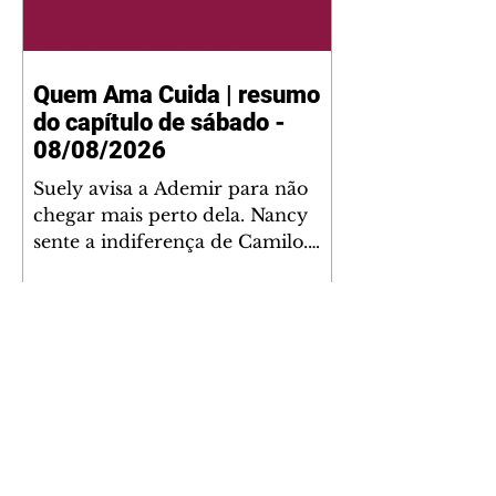
Quem Ama Cuida | resumo
do capítulo de sábado -
08/08/2026
Suely avisa a Ademir para não
chegar mais perto dela. Nancy
sente a indiferença de Camilo.
Tiago diz a Ingrid que ela não
tem competência para presidir a
joalheria. André conta a Pedro
que a associação de advogados
expulsou Ademir. Laurentino
contrata Adriana para servir no
restaurante. Adriana vê Pedro e
Bruna no restaurante. Bruna
provoca Adriana. Dora pede