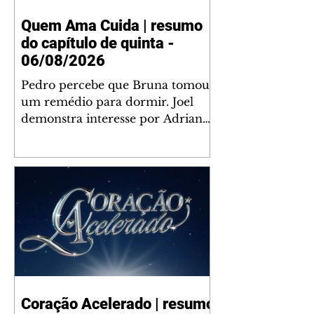
Quem Ama Cuida | resumo
do capítulo de quinta -
06/08/2026
Pedro percebe que Bruna tomou
um remédio para dormir. Joel
demonstra interesse por Adriana.
Fernando elogia Mau Mau. Bia
não gosta quando Brigitte e
Rafael se sentam à mesa com ela
e César, atrapalhando o jantar
romântico do casal. Bruna se
aproveita da preocupação de
Pedro com sua saúde para
manter o marido ao seu lado.
Elenice acusa Rosa por seu
desentendimento com Adriana.
Coração Acelerado | resumo
Joel convida Adriana e a família