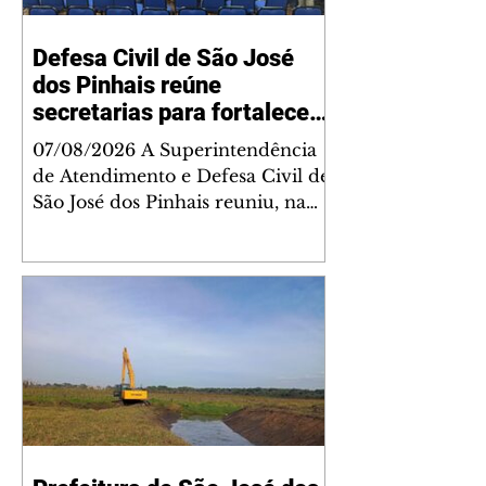
Defesa Civil de São José
dos Pinhais reúne
secretarias para fortalecer
planejamento integrado
07/08/2026 A Superintendência
diante dos impactos do El
de Atendimento e Defesa Civil de
Niño
São José dos Pinhais reuniu, na
última quarta-feira (5), secretários
municipais e representantes de
todas as pastas para alinhar as
ações do Plano de Ação Integrada
de enfrentamento aos impactos
do fenômeno El Niño. O
encontro, realizado no auditório
da Secretaria Municipal de
Saúde, teve como objetivo
fortalecer o planejamento