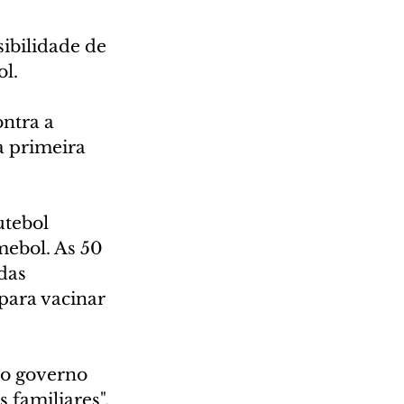
ibilidade de 
l. 
ntra a 
 primeira 
utebol 
mebol. As 50 
das 
para vacinar 
 o governo 
familiares", 