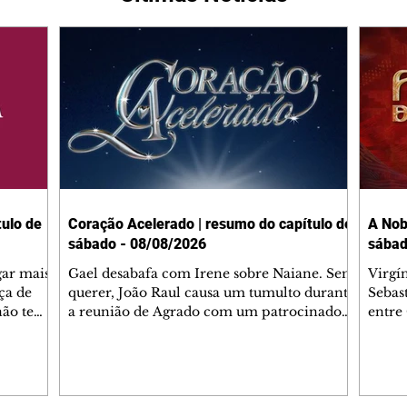
ulo de
Coração Acelerado | resumo do capítulo de
A Nob
sábado - 08/08/2026
sábad
gar mais
Gael desabafa com Irene sobre Naiane. Sem
Virgí
ça de
querer, João Raul causa um tumulto durante
Sebas
 não tem
a reunião de Agrado com um patrocinador.
entre
ia.
Zilá orienta Osmar a seguir Cinara, que
que B
ão de
percebe a movimentação e alerta Ronei.
nega 
ntino
Palhares confronta Cinara sobre a
Tonho
aproximação com Ronei. Eduarda pensa
a fam