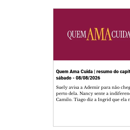
Quem Ama Cuida | resumo do capít
sábado - 08/08/2026
Suely avisa a Ademir para não che
perto dela. Nancy sente a indiferen
Camilo. Tiago diz a Ingrid que ela
competência para presidir a joalher
André conta a Pedro que a associaç
advogados expulsou Ademir. Laure
contrata Adriana para servir no