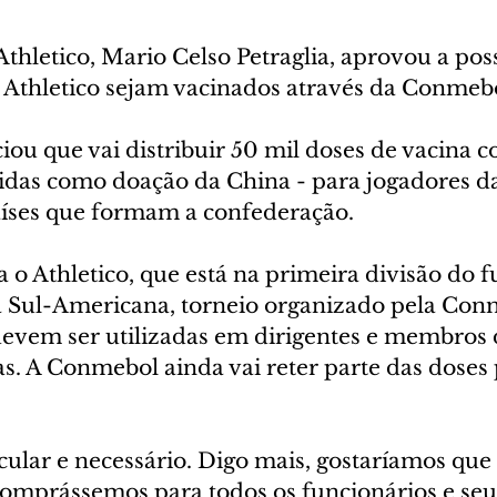
thletico, Mario Celso Petraglia, aprovou a poss
 Athletico sejam vacinados através da Conmebo
ou que vai distribuir 50 mil doses de vacina co
idas como doação da China - para jogadores da
aíses que formam a confederação.
o Athletico, que está na primeira divisão do f
a a Sul-Americana, torneio organizado pela Con
devem ser utilizadas em dirigentes e membros 
s. A Conmebol ainda vai reter parte das doses 
ular e necessário. Digo mais, gostaríamos que
omprássemos para todos os funcionários e seus 