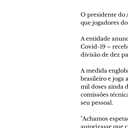
O presidente do A
que jogadores do
A entidade anunci
Covid-19 – receb
divisão de dez p
A medida engloba 
brasileiro e jog
mil doses ainda 
comissões técnica
seu pessoal.
"Achamos espetac
autorizasse que c