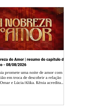
reza do Amor | resumo do capítulo de
o - 08/08/2026
nia promete uma noite de amor com
tião em troca de descobrir a relação
 Omar e Lúcia/Alika. Kênia acredita
inta esteja mesmo ao lado de Jendal, e
o convite para jantar com os dois.
 desabafa com Casemiro e conta que
ília de Lúcia/Alika tem uma dívida