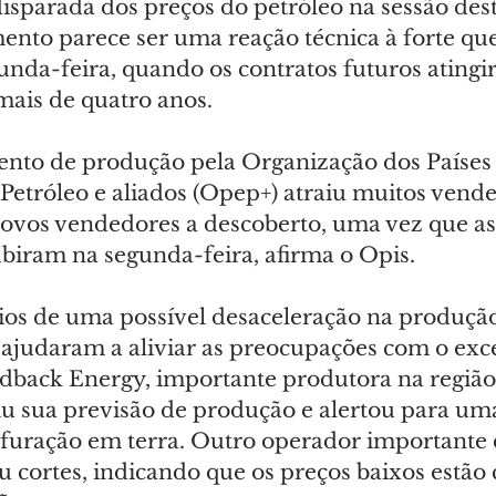
disparada dos preços do petróleo na sessão dest
ento parece ser uma reação técnica à forte qu
unda-feira, quando os contratos futuros atingi
ais de quatro anos.
ento de produção pela Organização dos Países
Petróleo e aliados (Opep+) atraiu muitos vende
ovos vendedores a descoberto, uma vez que as
biram na segunda-feira, afirma o Opis.
cios de uma possível desaceleração na produção
 ajudaram a aliviar as preocupações com o exc
dback Energy, importante produtora na região
u sua previsão de produção e alertou para um
rfuração em terra. Outro operador importante d
cortes, indicando que os preços baixos estã