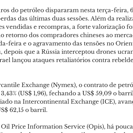
ros do petróleo dispararam nesta terça-feira, 6
erdas das últimas duas sessões. Além da realiz
s vendidas e recompras, a forte valorização foi
o retorno dos compradores chineses ao merca
da-feira e o agravamento das tensões no Orien
, depois que a Rússia interceptou drones ucra
Israel lançou ataques retaliatórios contra rebeld
antile Exchange (Nymex), o contrato de petr
3,43% (US$ 1,96), fechando a US$ 59,09 o barri
ciado na Intercontinental Exchange (ICE), avan
S$ 62,15 o barril.
il Price Information Service (Opis), há poucas