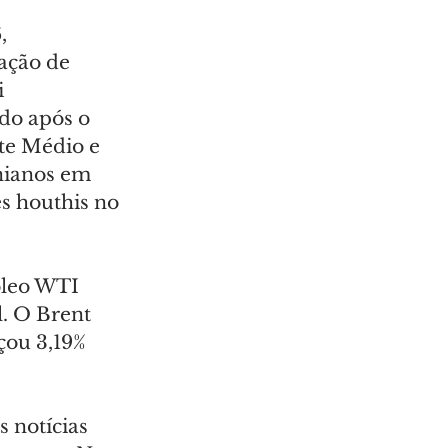
, 
ação de 
 
do após o 
te Médio e 
nianos em 
es houthis no 
óleo WTI 
l. O Brent 
çou 3,19% 
 notícias 