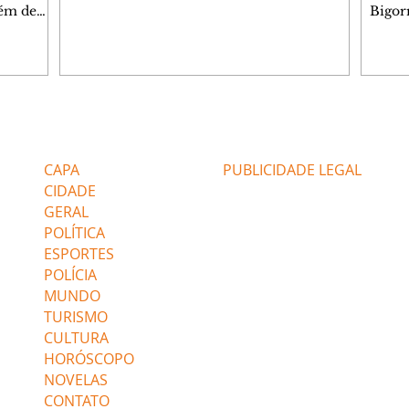
programação gratuita para a sexta-feira
lém de
Bigorr
(7/8) inclui oficinas, bate-papos, peças de
apitais
biblio
teatro, exposições e mesas-redondas. Um
ao 5º), a
quint
dos destaques é a participação da escritora
enho
proce
colombiana Pilar Quintana, que estará no
.
depoi
teatro do Memorial de Curitiba, às 20h.
dos do
probl
Confira AQUI a agenda completa da sexta.
tra que
impor
Editorias
Editais Certificados
O Mundo Indomável é o tema da conversa
entre as
à leit
de Pilar com Mariana Sanche
popula
CAPA
PUBLICIDADE LEGAL
ri
literá
CIDADE
GERAL
POLÍTICA
ESPORTES
POLÍCIA
MUNDO
TURISMO
CULTURA
HORÓSCOPO
NOVELAS
CONTATO