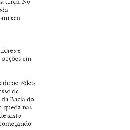
a terça. No 
eda 
ram seu 
 
dores e 
 opções em 
 de petróleo 
esso de 
 da Bacia do 
a queda nas 
e xisto 
o começando 