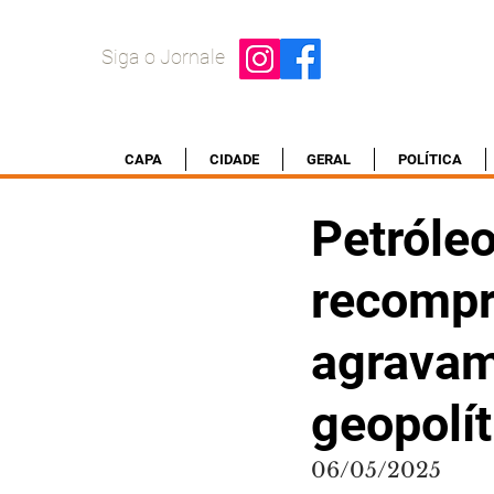
Siga o Jornale
CAPA
CIDADE
GERAL
POLÍTICA
Petróleo
recompr
agravam
geopolít
06/05/2025