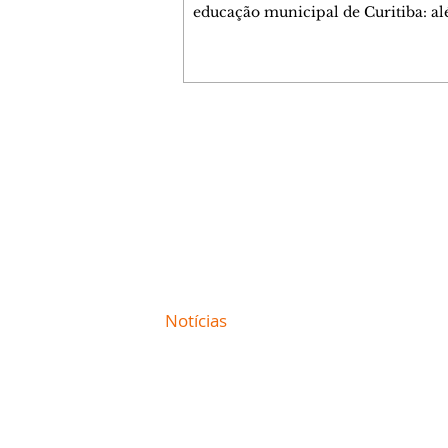
educação municipal de Curitiba: a
apresentar a melhor nota entre as c
brasileiras (6,9) nos anos iniciais (1º 
cidade tem uma rede com desemp
consistente em todas as suas escolas
Levantamento feito a partir dos da
Ministério da Educação (MEC) mos
Contato comercial
Curitiba tem 22 escolas municipais 
mmjornale@gmail.com
100 maiores notas do Ideb do país e
Telefone: (41) 99978-9956
nenhuma entre as 100 menores. Cu
Redação
E-mail:
redacaojornale@gmail.com
Site de
Notícias
de Curitiba / Paraná