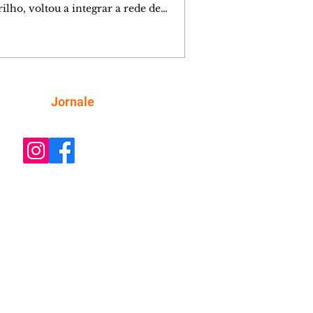
ilho, voltou a integrar a rede de
tecas de bairros de Curitiba nesta
a-feira (6/8), após passar por amplo
sso de restauro e ampliação. Reaberto
s de mais de 15 anos fechado por
emas estruturais, o local é um
tante reforço na política de incentivo
Siga
Jornale
ura da cidade, ampliando o acesso da
ção aos livros e às atividades
rias. Ao entregar a obra, o prefeito Ed