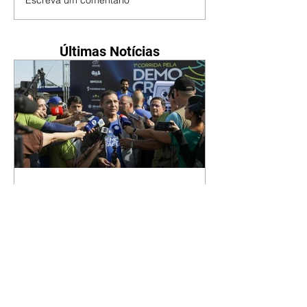
Últimas Notícias
Justiça abriu as urnas
diante da população, diz
Nunes Marques
09/08/2026 Presidente do TSE
defendeu integridade do sistema
de urna eletrônica Agência Brasil
O presidente do Tribunal