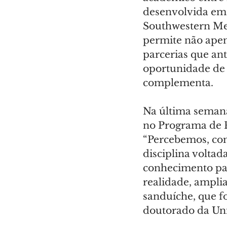
desenvolvida em 
Southwestern Med
permite não apen
parcerias que ant
oportunidade de 
complementa.
Na última semana
no Programa de 
“Percebemos, com
disciplina voltad
conhecimento par
realidade, ampli
sanduíche, que f
doutorado da Uni