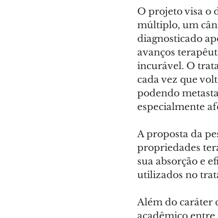
O projeto visa o
múltiplo, um cân
diagnosticado apó
avanços terapêut
incurável. O trat
cada vez que volt
podendo metastat
especialmente afe
A proposta da pe
propriedades ter
sua absorção e ef
utilizados no tr
Além do caráter 
acadêmico entre i