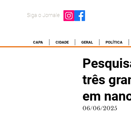
Siga o Jornale
CAPA
CIDADE
GERAL
POLÍTICA
Pesquis
três gra
em nano
06/06/2025