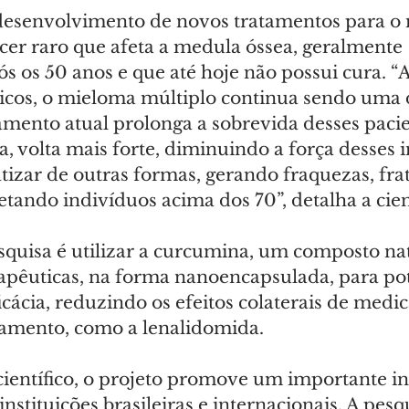
 desenvolvimento de novos tratamentos para o
cer raro que afeta a medula óssea, geralmente 
s os 50 anos e que até hoje não possui cura. “
icos, o mieloma múltiplo continua sendo uma 
amento atual prolonga a sobrevida desses pacie
a, volta mais forte, diminuindo a força desses i
izar de outras formas, gerando fraquezas, frat
tando indivíduos acima dos 70”, detalha a cien
squisa é utilizar a curcumina, um composto na
apêuticas, na forma nanoencapsulada, para pot
icácia, reduzindo os efeitos colaterais de medi
atamento, como a lenalidomida.
científico, o projeto promove um importante i
nstituições brasileiras e internacionais. A pesqu