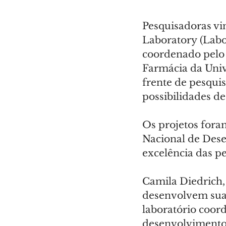
Pesquisadoras vi
Laboratory (Labo
coordenado pelo 
Farmácia da Univ
frente de pesqui
possibilidades de
Os projetos for
Nacional de Dese
excelência das p
Camila Diedrich,
desenvolvem suas 
laboratório coor
desenvolvimento