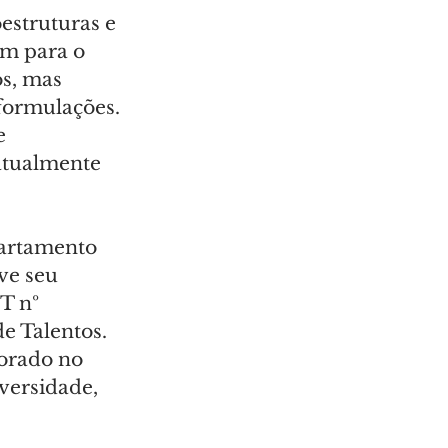
estruturas e 
im para o 
s, mas 
formulações. 
e 
atualmente 
artamento 
ve seu 
 nº 
e Talentos. 
orado no 
ersidade, 