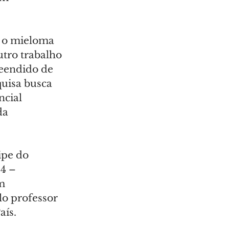
a o mieloma 
tro trabalho 
eendido de 
quisa busca 
cial 
da 
ipe do 
4 – 
m 
lo professor 
aís.