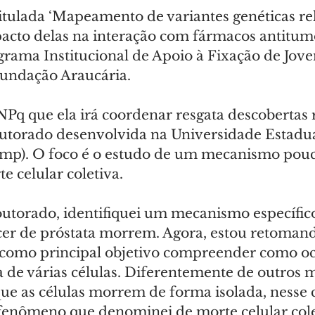
titulada ‘Mapeamento de variantes genéticas re
acto delas na interação com fármacos antitumor
rama Institucional de Apoio à Fixação de Jove
Fundação Araucária.
NPq que ela irá coordenar resgata descobertas 
outorado desenvolvida na Universidade Estadua
mp). O foco é o estudo de um mecanismo pouc
e celular coletiva.
torado, identifiquei um mecanismo específico
ncer de próstata morrem. Agora, estou retomand
 como principal objetivo compreender como oc
 de várias células. Diferentemente de outros
ue as células morrem de forma isolada, nesse 
nômeno que denominei de morte celular colet