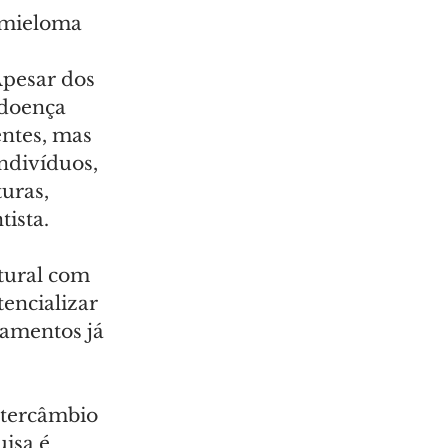
 mieloma 
Apesar dos 
doença 
ntes, mas 
ndivíduos, 
uras, 
tista.
tural com 
encializar 
camentos já 
ntercâmbio 
isa é 