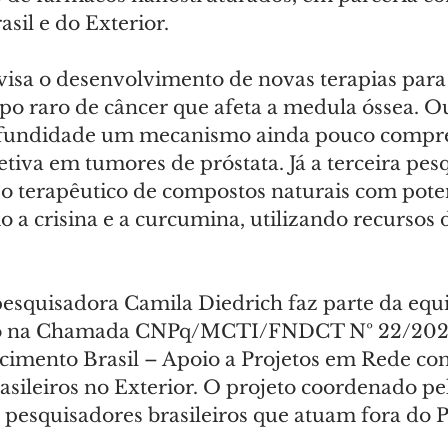
asil e do Exterior.
visa o desenvolvimento de novas terapias par
po raro de câncer que afeta a medula óssea. Ou
ofundidade um mecanismo ainda pouco compr
etiva em tumores de próstata. Já a terceira pes
so terapêutico de compostos naturais com poten
 a crisina e a curcumina, utilizando recursos 
pesquisadora Camila Diedrich faz parte da equ
do na Chamada CNPq/MCTI/FNDCT Nº 22/202
imento Brasil – Apoio a Projetos em Rede co
sileiros no Exterior. O projeto coordenado pe
 pesquisadores brasileiros que atuam fora do P