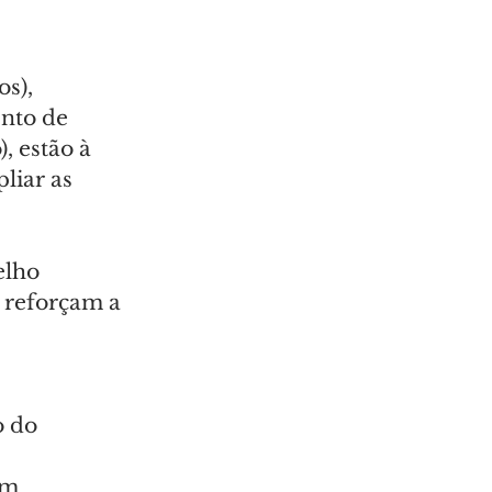
s), 
nto de 
 estão à 
liar as 
lho 
 reforçam a 
o do 
om 