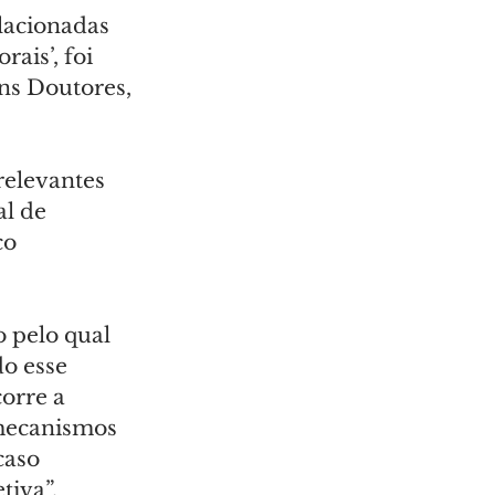
lacionadas 
ais’, foi 
ns Doutores, 
relevantes 
l de 
o 
 pelo qual 
o esse 
orre a 
 mecanismos 
caso 
iva”, 