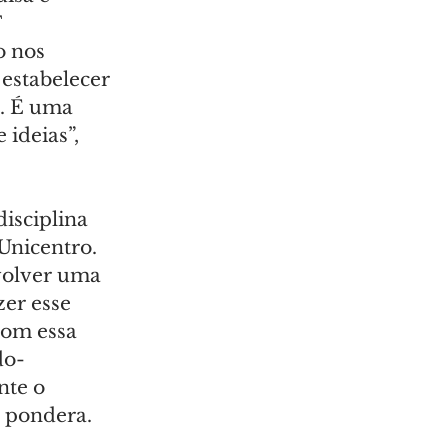
 
o nos 
estabelecer 
o. É uma 
ideias”, 
isciplina 
nicentro. 
volver uma 
zer esse 
com essa 
do-
te o 
, pondera.