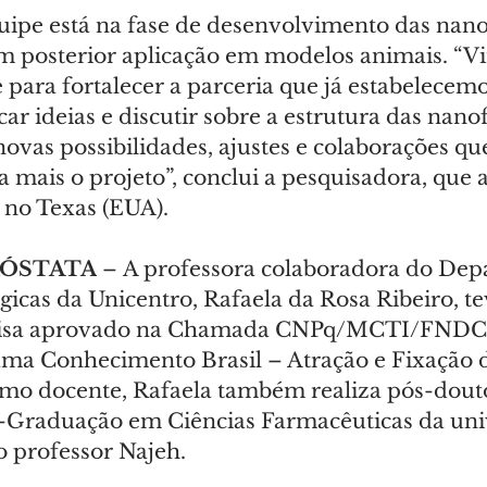
uipe está na fase de desenvolvimento das nano
com posterior aplicação em modelos animais. “V
 para fortalecer a parceria que já estabelecemo
r ideias e discutir sobre a estrutura das nano
vas possibilidades, ajustes e colaborações qu
 mais o projeto”, conclui a pesquisadora, que 
 no Texas (EUA).
RÓSTATA
 – A professora colaboradora do Dep
gicas da Unicentro, Rafaela da Rosa Ribeiro, te
quisa aprovado na Chamada CNPq/MCTI/FNDCT
ma Conhecimento Brasil – Atração e Fixação d
mo docente, Rafaela também realiza pós-dout
-Graduação em Ciências Farmacêuticas da univ
o professor Najeh.