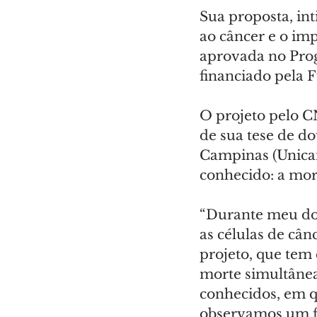
Sua proposta, in
ao câncer e o imp
aprovada no Prog
financiado pela 
O projeto pelo C
de sua tese de d
Campinas (Unica
conhecido: a mort
“Durante meu dou
as células de câ
projeto, que tem
morte simultânea
conhecidos, em q
observamos um fe