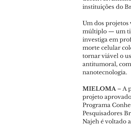
instituições do Br
Um dos projetos 
múltiplo — um ti
investiga em pr
morte celular col
tornar viável o u
antitumoral, como
nanotecnologia.
MIELOMA 
– A 
projeto aprova
Programa Conhec
Pesquisadores Bra
Najeh é voltado a