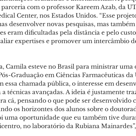
parceria com o professor Kareem Azab, da UT
ical Center, nos Estados Unidos. “Esse projet
as desenvolver novas pesquisas, mas também 
es eram dificultadas pela distância e pelo cust
aliar expertises e promover um intercâmbio de 
, Camila esteve no Brasil para ministrar uma d
Pós-Graduação em Ciências Farmacêuticas da U
 essa chamada pública, o interesse em desen
a a técnicas avançadas. A ideia é justamente tra
a cá, pensando o que pode ser desenvolvido 
ando os horizontes dos alunos sobre o doutora
oi uma oportunidade que eu também tive duran
centro, no laboratório da Rubiana Mainardes”