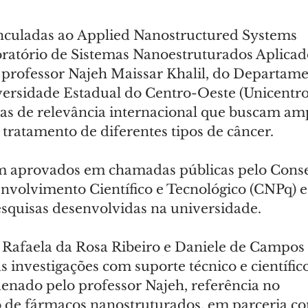
nculadas ao Applied Nanostructured Systems 
ratório de Sistemas Nanoestruturados Aplicado
professor Najeh Maissar Khalil, do Departame
ersidade Estadual do Centro-Oeste (Unicentro),
sas de relevância internacional que buscam amp
 tratamento de diferentes tipos de câncer.
am aprovados em chamadas públicas pelo Conse
nvolvimento Científico e Tecnológico (CNPq) e
esquisas desenvolvidas na universidade.
 Rafaela da Rosa Ribeiro e Daniele de Campos 
investigações com suporte técnico e científic
denado pelo professor Najeh, referência no 
 de fármacos nanostruturados, em parceria c