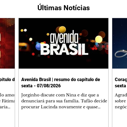
Últimas Notícias
ítulo de
Avenida Brasil | resumo do capítulo de
Coraç
sexta - 07/08/2026
sexta
elo amor
Jorginho discute com Nina e diz que a
Agrad
e Fátima
denunciará para sua família. Tufão decide
sobre 
aria
procurar Lucinda novamente e quase
negóc
u
encontra Nina no lixão. Débora se
Janet
do,
preocupa com Jorginho. Monalisa pede que
Verôn
esteve
Olenka não a deixe sozinha. Tufão
inform