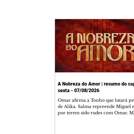
A Nobreza do Amor | resumo do cap
sexta - 07/08/2026
Omar afirma a Tonho que lutará p
de Alika. Salma repreende Miguel 
por terem sido rudes com Omar. M
Helena aconselha Manoel sobre se
namoro com Ana Maria. Pressiona
Bakari revela a Jendal que Chinua 