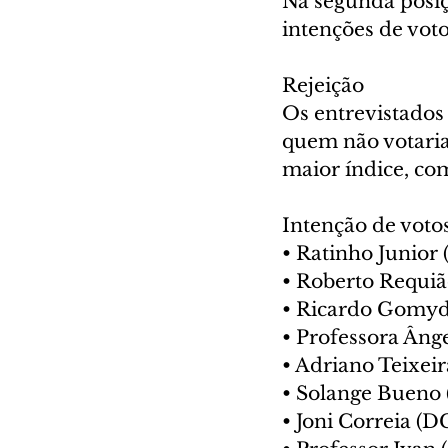
Na segunda posiç
intenções de vot
Rejeição
Os entrevistados
quem não votaria
maior índice, com
Intenção de votos
• Ratinho Junior 
• Roberto Requiã
• Ricardo Gomyd
• Professora Âng
• Adriano Teixeir
• Solange Bueno 
• Joni Correia (D