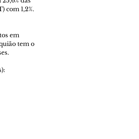
 25,6% das 
) com 1,2%.
tos em 
quião tem o 
ses.
):