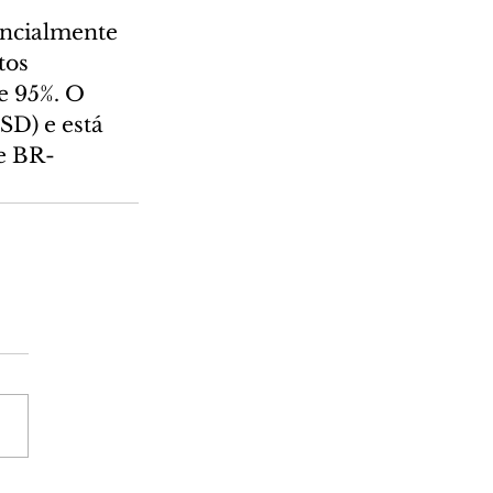
encialmente 
tos 
e 95%. O 
SD) e está 
e BR-