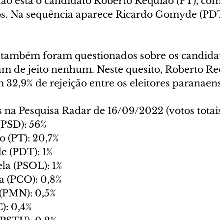
ão está o candidato Roberto Requião (PT), com
os. Na sequência aparece Ricardo Gomyde (PDT
 também foram questionados sobre os candida
m de jeito nenhum. Neste quesito, Roberto Re
 32,9% de rejeição entre os eleitores paranaen
 na Pesquisa Radar de 16/09/2022 (votos totais
(PSD): 56%
o (PT): 20,7%
e (PDT): 1%
ela (PSOL): 1%
a (PCO): 0,8%
(PMN): 0,5%
C): 0,4%