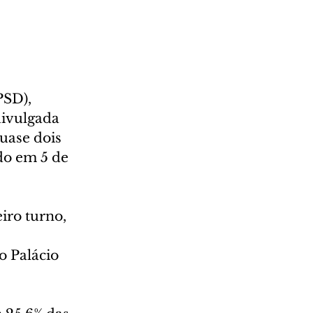
PSD), 
divulgada 
uase dois 
do em 5 de 
ro turno, 
o Palácio 