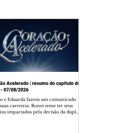
ão Acelerado | resumo do capítulo de
 - 07/08/2026
o e Eduarda fazem um comunicado
suas carreiras. Ronei teme ter seus
ios impactados pela decisão da dupla.
e decide prestar queixa contra
ica. Gael descobre que Naiane passou
ações sigilosas para Talita. Ronei