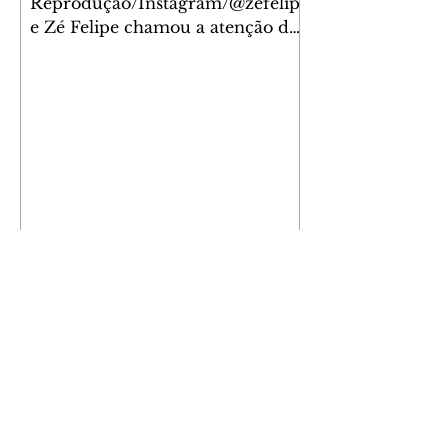
Reprodução/Instagram/@zefelip
e Zé Felipe chamou a atenção dos
seguidores ao revelar um detalhe
especial de sua nova aeronave. O
cantor compartilhou nesta
quinta-feira, 6, registros do
jatinho recém-adquirido e
mostrou que decidiu personalizar
o espaço com uma ilustração que
reúne Virginia Fonseca e os três
filhos que eles tiveram juntos:
Maria Alice, Maria Flor e José
Leonardo. Na imagem, aparecem
os apelidos dos integrantes da
família, entre eles "Papai",
"Mamãe",
Athletico é atropelado pelo