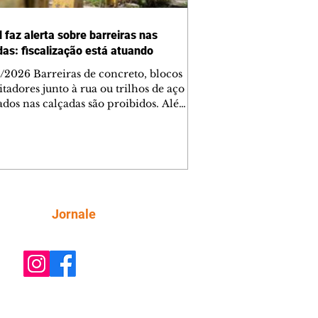
 faz alerta sobre barreiras nas
das: fiscalização está atuando
/2026 Barreiras de concreto, blocos
tadores junto à rua ou trilhos de aço
lados nas calçadas são proibidos. Além
rem obstáculos para a livre circulação
destres, essas estruturas podem causar
rar acidentes de trânsito — e os
ietários dos imóveis podem ser
sabilizados. O alerta é do Instituto de
isa e Planejamento de Ponta Grossa
), que está intensificando a
Siga
Jornale
ização sobre as calçadas, o que inclui
 barreiras. Um ca