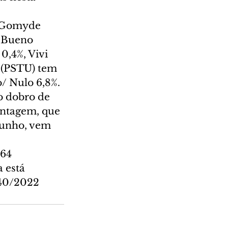
o Gomyde 
a Bueno 
0,4%, Vivi 
 (PSTU) tem 
/ Nulo 6,8%.
o dobro de 
antagem, que 
 junho, vem 
64 
 está 
440/2022 