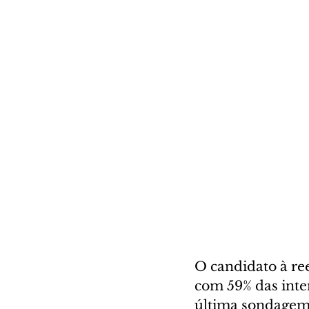
O candidato à re
com 59% das inte
última sondagem f