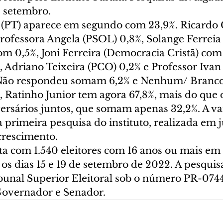
e setembro.
 (PT) aparece em segundo com 23,9%. Ricard
Professora Angela (PSOL) 0,8%, Solange Ferrei
m 0,5%, Joni Ferreira (Democracia Cristã) com 
, Adriano Teixeira (PCO) 0,2% e Professor Ivan
/ Não respondeu somam 6,2% e Nenhum/ Branco
, Ratinho Junior tem agora 67,8%, mais do que 
versários juntos, que somam apenas 32,2%. A v
 a primeira pesquisa do instituto, realizada em
crescimento.
ita com 1.540 eleitores com 16 anos ou mais em 
os dias 15 e 19 de setembro de 2022. A pesquisa
ibunal Superior Eleitoral sob o número PR-07
Governador e Senador.