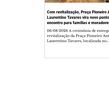
Com revitalização, Praça Pioneiro 
Laurentino Tavares vira novo pont
encontro para famílias e moradore
Jardim Liberdade
06/08/2026 A cerimônia de entreg
revitalização da Praça Pioneiro An
Laurentino Tavares, localizada no
cruzamento da Avenida dos Palma
as ruas Laudelino Pedro da Silva e 
Chrisóstomo Capinan, no Jardim
Liberdade, ocorreu nesta quinta-fei
espaço recebeu melhorias que amp
opções de lazer e convivência da
Contato comercial
comunidade, tornando a praça mai
mmjornale@gmail.com
acessível, segura e confortável para
Telefone: (41) 99978-9956
moradores de todas as idades. Entre
intervenções estão a instalação d
Redação
E-mail:
redacaojornale@gmail.com