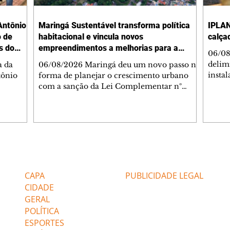
Antônio
Maringá Sustentável transforma política
IPLAN
o de
habitacional e vincula novos
calça
s do
empreendimentos a melhorias para a
06/08
cidade
delimi
a da
06/08/2026 Maringá deu um novo passo na
insta
tônio
forma de planejar o crescimento urbano
de se
com a sanção da Lei Complementar nº
de pe
res com
1.544, que institui o Programa Maringá
ou pio
Dr.
Sustentável. A nova legislação estabelece
propr
regras para a criação de Zonas Especiais de
respon
ra, 6. O
Interesse Social (Zeis) e cria um modelo
Pesqu
liam as
que une produção de moradias, ocupação
(IPLAN
inteligente do território e melhorias que
Editorias
Editais Certificados
fiscal
s
beneficiam toda a população. O principal
essas
avanço da lei é mudar a lógica de concessão
CAPA
PUBLICIDADE LEGAL
 as
de benefícios urbanísticos frente
CIDADE
GERAL
POLÍTICA
ESPORTES