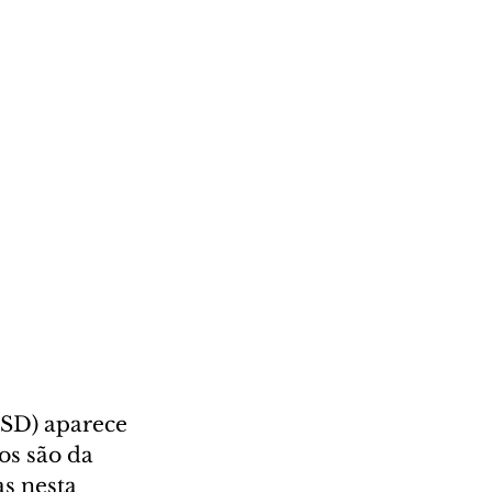
PSD) aparece 
os são da 
s nesta 